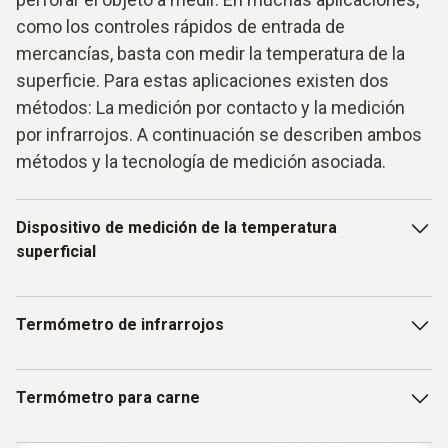
como los controles rápidos de entrada de
mercancías, basta con medir la temperatura de la
superficie. Para estas aplicaciones existen dos
métodos: La medición por contacto y la medición
por infrarrojos. A continuación se describen ambos
métodos y la tecnología de medición asociada.
Dispositivo de medición de la temperatura
superficial
Con un medidor de temperatura de superficies de Testo
Termómetro de infrarrojos
podrá medir la temperatura de las superficies más
diversas. Esto no sólo es útil cuando se trabaja con
alimentos, sino también en muchas otras aplicaciones. La
La medición sin contacto por infrarrojos ha demostrado su
Termómetro para carne
característica especial de los instrumentos de medición de
eficacia, especialmente en la medición de la temperatura
temperatura de superficies de Testo son las sondas
de los alimentos. Las razones son obvias: los termómetros