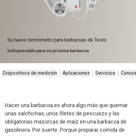
Su nuevo termómetro para barbacoas de Testo
Indispensable para su próxima barbacoa
Dispositivos de medición
Aplicaciones
Servicios
Conoci
Hacer una barbacoa es ahora algo más que quemar
unas salchichas, unos filetes de pescuezo y las
obligatorias mazorcas de maíz en una barbacoa de
gasolinera. Por suerte. Porque preparar comida de