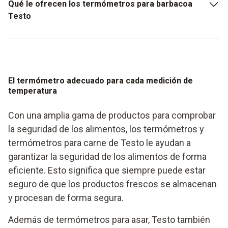
Qué le ofrecen los termómetros para barbacoa
Testo
Testo cuenta con más de 60 años de experiencia en el
desarrollo de tecnología de medición de temperatura
Termómetros para asar que combinan precisión y
El termómetro adecuado para cada medición de
facilidad de uso
temperatura
Termómetros de fabricación robusta para un uso fiable
Con una amplia gama de productos para comprobar
la seguridad de los alimentos, los termómetros y
termómetros para carne de Testo le ayudan a
garantizar la seguridad de los alimentos de forma
eficiente. Esto significa que siempre puede estar
seguro de que los productos frescos se almacenan
y procesan de forma segura.
Además de termómetros para asar, Testo también