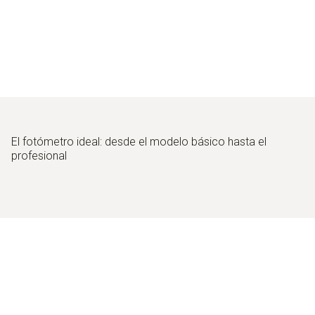
Condiciones óptimas de iluminación en edificios
públicos
Medición de la distribución de la luz en ferias y
exposiciones
Buena iluminación de las máquinas en la producción
El fotómetro ideal: desde el modelo básico hasta el
profesional