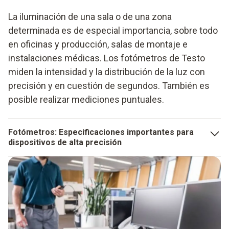
La iluminación de una sala o de una zona
determinada es de especial importancia, sobre todo
en oficinas y producción, salas de montaje e
instalaciones médicas. Los fotómetros de Testo
miden la intensidad y la distribución de la luz con
precisión y en cuestión de segundos. También es
posible realizar mediciones puntuales.
Fotómetros: Especificaciones importantes para
dispositivos de alta precisión
El sensor desempeña un papel crucial para el fotómetro. Su
tarea consiste en percibir la luz del entorno de un modo
que también sea posible para el ojo humano. En
consecuencia, el sensor debe percibir mejor la luz amarilla
y verde que la roja o azul. Otros criterios para los
fotómetros son: