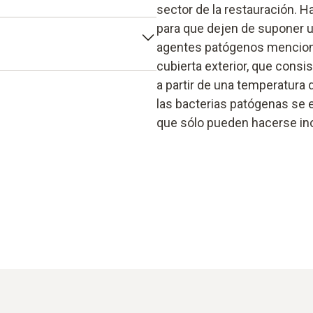
sector de la restauración. Ha
ómetros de inmersión.
 termómetro con un
para que dejen de suponer u
sa. Estos termómetros
agentes patógenos menciona
as superficial e interna de
cubierta exterior, que consi
 de la temperatura y los
a partir de una temperatura 
las bacterias patógenas se e
que sólo pueden hacerse in