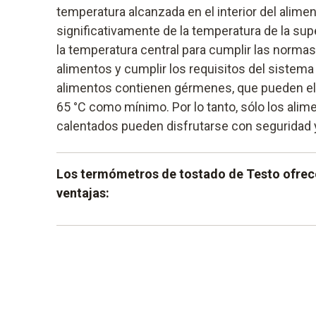
temperatura alcanzada en el interior del alime
significativamente de la temperatura de la sup
la temperatura central para cumplir las normas
alimentos y cumplir los requisitos del sistem
alimentos contienen gérmenes, que pueden el
65 °C como mínimo. Por lo tanto, sólo los ali
calentados pueden disfrutarse con seguridad y 
Los termómetros de tostado de Testo ofrece
ventajas:
medición precisa de la temperatura en el in
plásticos (carne, pescado, etc.)
Manejo sencillo e intuitivo
Sondas intercambiables