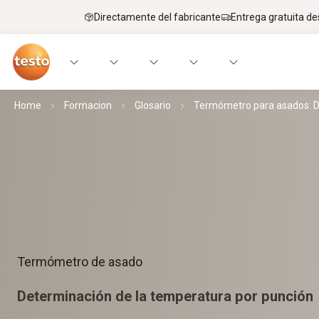
Directamente del fabricante
Entrega gratuita de
Home
Formacion
Glosario
Termómetro para asados: De
Termómetro de asado
Determinación de la temperatura por punción