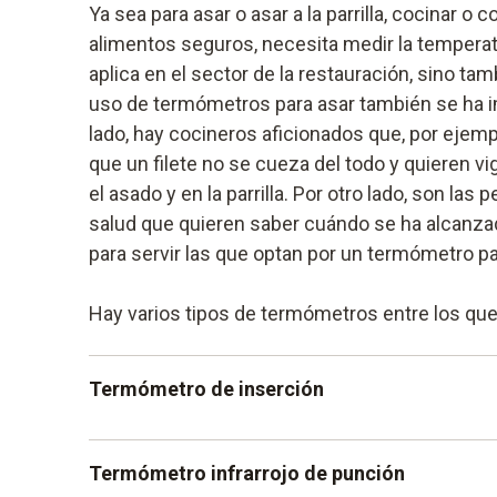
Ya sea para asar o asar a la parrilla, cocinar o c
alimentos seguros, necesita medir la temperatu
aplica en el sector de la restauración, sino tam
uso de termómetros para asar también se ha i
lado, hay cocineros aficionados que, por ejem
que un filete no se cueza del todo y quieren vi
el asado y en la parrilla. Por otro lado, son la
salud que quieren saber cuándo se ha alcanza
para servir las que optan por un termómetro pa
Hay varios tipos de termómetros entre los que 
Termómetro de inserción
Se utilizan en materiales sólidos y semisólido
Termómetro infrarrojo de punción
temperaturas del interior. Se pueden utilizar 