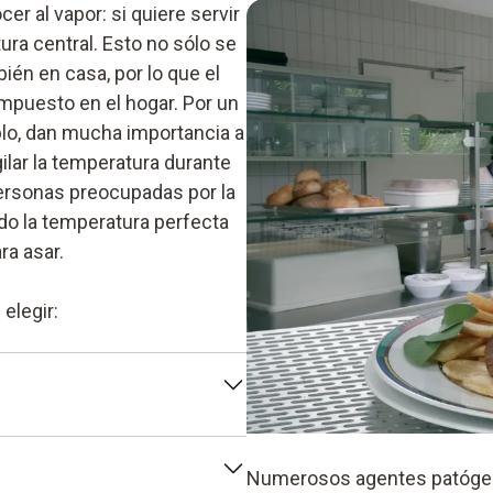
ocer al vapor: si quiere servir
ra central. Esto no sólo se
bién en casa, por lo que el
mpuesto en el hogar. Por un
plo, dan mucha importancia a
gilar la temperatura durante
s personas preocupadas por la
do la temperatura perfecta
ra asar.
elegir:
s, donde miden las
Numerosos agentes patógen
tanto en perforaciones como