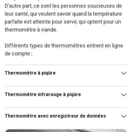
D'autre part, ce sont les personnes soucieuses de
leur santé, qui veulent savoir quand la température
parfaite est atteinte pour servir, qui optent pour un
thermomètre à viande.
Différents types de thermomètres entrent en ligne
de compte :
Thermomètre à piqûre
Ils sont utilisés dans les matières solides et semi-solides
Thermomètre infrarouge à piqûre
où ils mesurent les températures à l'intérieur. Ils peuvent
être utilisés en piqué ou dans des liquides et sont alors
utilisés comme thermomètres à immersion.
Ces thermomètres à rôtir, combinent un thermomètre et un
Thermomètre avec enregistreur de données
thermomètre à piquer dans un seul boîtier. Ces
thermomètres permettent de mesurer alternativement la