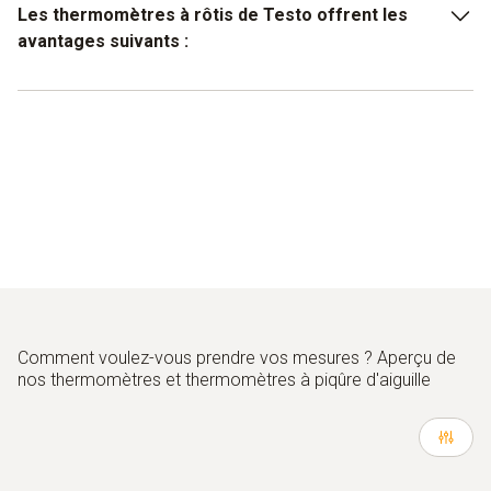
Les thermomètres à rôtis de Testo offrent les
avantages suivants :
mesure précise des températures des matières
plastiques internes (viande, poisson, etc.)
utilisation simple et intuitive
sondes interchangeables
également utilisable comme thermomètre d'immersion
Comment voulez-vous prendre vos mesures ? Aperçu de
nos thermomètres et thermomètres à piqûre d'aiguille