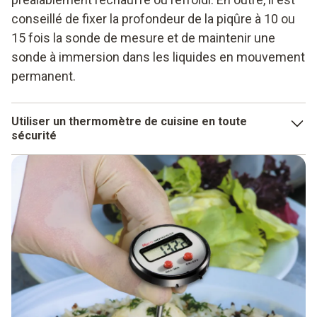
conseillé de fixer la profondeur de la piqûre à 10 ou
15 fois la sonde de mesure et de maintenir une
sonde à immersion dans les liquides en mouvement
permanent.
Utiliser un thermomètre de cuisine en toute
sécurité
Ce qui a été dit pour les thermomètres de cuisson
s'applique de manière synonyme aux thermomètres de
cuisine. Cela signifie que les mesures ne peuvent être
sûres et correctes que si l'on évite les erreurs de mesure.
Ces points doivent être respectés lors de l'utilisation à la
maison :
Utiliser le thermomètre à rôtis au moins à température
ambiante