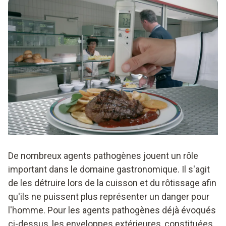
température de surface et la température interne des
Ce type est adapté à la surveillance permanente des
aliments.
températures, l'enregistrement des données se fait
régulièrement.
De nombreux agents pathogènes jouent un rôle
important dans le domaine gastronomique. Il s'agit
de les détruire lors de la cuisson et du rôtissage afin
qu'ils ne puissent plus représenter un danger pour
l'homme. Pour les agents pathogènes déjà évoqués
ci-dessus, les enveloppes extérieures, constituées