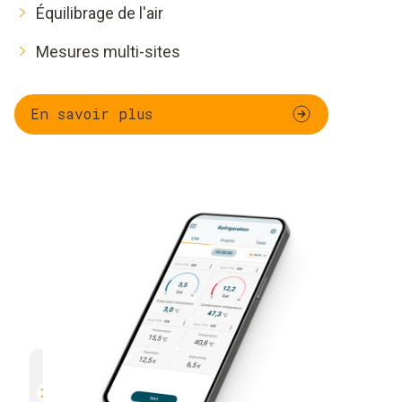
Équilibrage de l'air
Mesures multi-sites
En savoir plus
Multifonctionnel
Efficac
Compatible avec tous les appareils
Envoi di