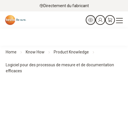
Directement du fabricant
Home
Know How
Product Knowledge
Logiciel pour des processus de mesure et de documentation
efficaces
Logiciel pour des processus de mesure et de
documentation efficaces
Les solutions logicielles permettent l'analyse, la
documentation et la gestion des données de mesure. Pour
des flux de travail structurés, des résultats transparents et