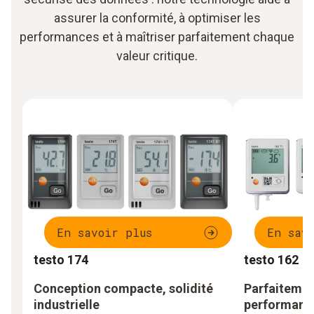
assurer la conformité, à optimiser les
performances et à maîtriser parfaitement chaque
valeur critique.
En savoir plus
En sav
testo 174
testo 162
Conception compacte, solidité
Parfaitemen
industrielle
performanc