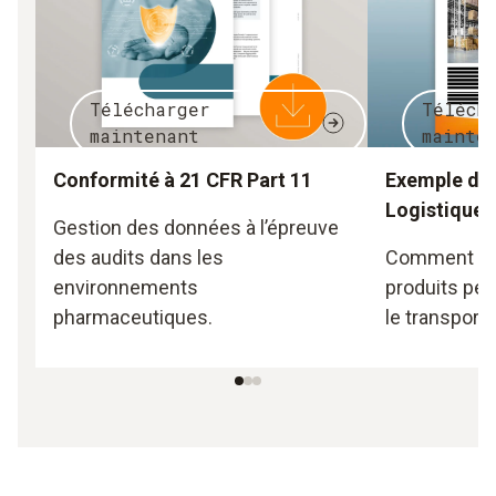
Télécharger
Téléch
maintenant
mainte
Conformité à 21 CFR Part 11
Exemple d’ap
Logistique
Gestion des données à l’épreuve
des audits dans les
Comment ass
environnements
produits pen
pharmaceutiques.
le transport.