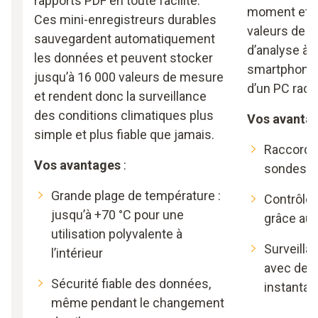
rapports PDF en toute facilité.
moment et pa
Ces mini-enregistreurs durables
valeurs de m
sauvegardent automatiquement
d’analyse à l
les données et peuvent stocker
smartphone, 
jusqu’à 16 000 valeurs de mesure
d’un PC racc
et rendent donc la surveillance
des conditions climatiques plus
Vos avanta
simple et plus fiable que jamais.
Raccorde
Vos avantages
:
sondes e
Grande plage de température :
Contrôle 
jusqu’à +70 °C pour une
grâce au 
utilisation polyvalente à
Surveilla
l’intérieur
avec des
Sécurité fiable des données,
instanta
même pendant le changement