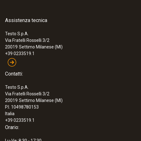
Dati tecnici generali
Assistenza tecnica
:
0563 1080
Peso
testo 108 - Misuratore di temperatura
per alimenti
Testo S.p.A.
32 g
€ 118,00
Via Fratelli Rosselli 3/2
20019
Settimo Milanese (MI)
€ 143,96
+39 0233519.1
Dimensioni
1380 mm
Contatti:
Testo S.p.A.
Diametro tubo sonda
Via Fratelli Rosselli 3/2
20019
Settimo Milanese (MI)
1,4 mm
P.I. 10498780153
Italia
+39 0233519.1
Lunghezza cavo
Orario:
1,2 m
Lu-Ve: 8:30 - 17:30