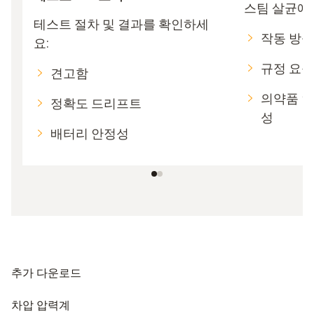
스팀 살균에 
테스트 절차 및 결과를 확인하세
작동 방식
요:
규정 요구
견고함
의약품 안
정확도 드리프트
성
배터리 안정성
추가 다운로드
차압 압력계