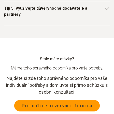
prevenci zdravotních rizik.
Syrové maso a drůbež vždy skladujte pod vařenými nebo
Tip 5: Využívejte důvěryhodné dodavatele a
připravenými k jídlu výrobky. Oddělte prostory pro přípravu
partnery.
syrových a připravených výrobků a používejte speciální
barevně odlišené nádobí. Pravidelně čistěte a dezinfikujte
povrchy.
Bezpečnost začíná již při nákupu. Přijímejte pouze produkty
od schválených dodavatelů, kteří splňují uznávané normy.
Po obdržení zboží zkontrolujte teplotu a neporušenost
obalu. Pro skladování používejte princip FIFO (First In, First
Out).
Stále máte otázky?
Máme toho správného odborníka pro vaše potřeby.
Najděte si zde toho správného odborníka pro vaše
individuální potřeby a domluvte si přímo schůzku s
osobní konzultací!
Pro online rezervaci termínu