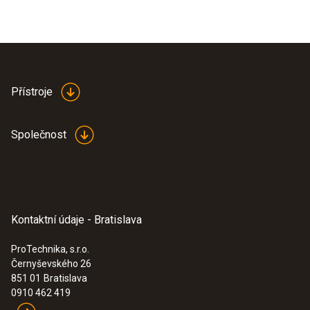
Přístroje
Společnost
Kontaktní údaje - Bratislava
ProTechnika, s.r.o.
Černyševského 26
851 01
Bratislava
0910 462 419