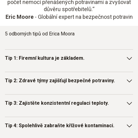
počet nemocí přenášených potravinami a zvyšovat
důvěru spotřebitelů.“
Eric Moore
- Globální expert na bezpečnost potravin
5 odborných tipů od Erica Moora
Tip 1: Firemní kultura je základem.
Bezpečnost potravin je založena na preventivně
Tip 2: Zdravé týmy zajišťují bezpečné potraviny.
orientovaném přístupu. Jasná očekávání, měřitelné cíle,
vzdělávání, školení a otevřená komunikace vytvářejí
povědomí v týmu a ukotvují bezpečnost potravin jako
Bezpečnost potravin začíná a končí u lidí, kteří s
Tip 3: Zajistěte konzistentní regulaci teploty.
nedílnou součást firemní kultury.
potravinami manipulují. Proto je nejzákladnějším ochranným
opatřením: mytí rukou na všech kritických místech! A
samozřejmě: každý, kdo je nemocný, musí zůstat doma – o
Bakterie rostou nejrychleji v tzv. „nebezpečné zóně“
Tip 4: Spolehlivě zabraňte křížové kontaminaci.
tom se nediskutuje.
(obvykle 5–57 °C / 41–135 °F). Správná regulace teploty
během přepravy, skladování a přípravy je proto zásadní pro