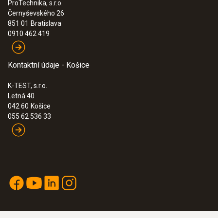
ProTechnika, s.r.o.
Černyševského 26
851 01
Bratislava
0910 462 419
Kontaktní údaje - Košice
K-TEST, s.r.o.
Letná 40
042 60
Košice
055 62 536 33