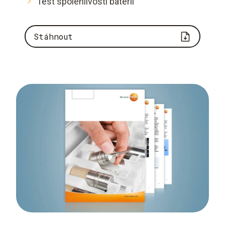
Test spolehlivosti baterií
Stáhnout