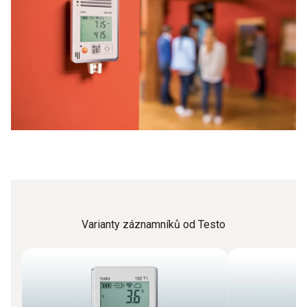
přístroji v časovém intervalu až 8 let, rovněž
jednoznačná známka dobré kvality,
Požadovaná funkčnost a rozšiřitelnost pro určité oblasti
použití.
Varianty záznamníků od Testo