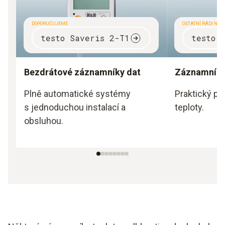
DOPORUČUJEME
OSTATNÍ RÁDI NAK
testo Saveris 2-T1
testo 
Bezdrátové záznamníky dat
Záznamníky
Plně automatické systémy
Praktický po
s jednoduchou instalací a
teploty.
obsluhou.