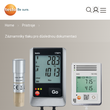
Home
Pristroje
Záznamníky tlaku pro důslednou dokumentaci