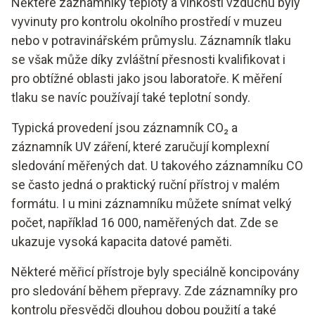
Některé záznamníky teploty a vlhkosti vzduchu byly
vyvinuty pro kontrolu okolního prostředí v muzeu
nebo v potravinářském průmyslu. Záznamník tlaku
se však může díky zvláštní přesnosti kvalifikovat i
pro obtížné oblasti jako jsou laboratoře. K měření
tlaku se navíc používají také teplotní sondy.
Typická provedení jsou záznamník CO₂ a
záznamník UV záření, které zaručují komplexní
sledování měřených dat. U takového záznamníku CO
se často jedná o praktický ruční přístroj v malém
formátu. I u mini záznamníku můžete snímat velký
počet, například 16 000, naměřených dat. Zde se
ukazuje vysoká kapacita datové paměti.
Některé měřicí přístroje byly speciálně koncipovány
pro sledování během přepravy. Zde záznamníky pro
kontrolu přesvědči dlouhou dobou použití a také