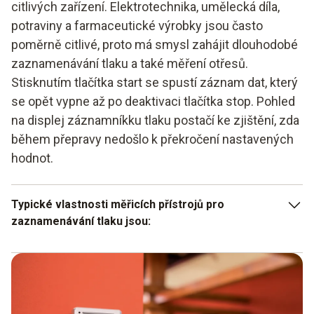
citlivých zařízení. Elektrotechnika, umělecká díla,
potraviny a farmaceutické výrobky jsou často
poměrně citlivé, proto má smysl zahájit dlouhodobé
zaznamenávání tlaku a také měření otřesů.
Stisknutím tlačítka start se spustí záznam dat, který
se opět vypne až po deaktivaci tlačítka stop. Pohled
na displej záznamníkku tlaku postačí ke zjištění, zda
během přepravy nedošlo k překročení nastavených
hodnot.
Typické vlastnosti měřicích přístrojů pro
zaznamenávání tlaku jsou:
Velká paměť naměřených dat, která v závislosti na
modelu umožňuje uložení 2 milionů naměřených hodnot
Doba provozu použitých baterií je v závislosti na