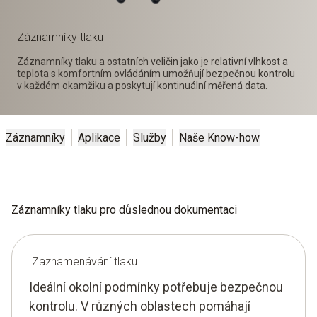
Záznamníky tlaku
Záznamníky tlaku a ostatních veličin jako je relativní vlhkost a
teplota s komfortním ovládáním umožňují bezpečnou kontrolu
v každém okamžiku a poskytují kontinuální měřená data.
Záznamníky
Aplikace
Služby
Naše Know-how
Záznamníky tlaku pro důslednou dokumentaci
Zaznamenávání tlaku
Ideální okolní podmínky potřebuje bezpečnou
kontrolu. V různých oblastech pomáhají