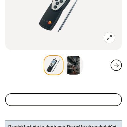
Produkt už nie je dostupný. Poznáte už nasledujúci