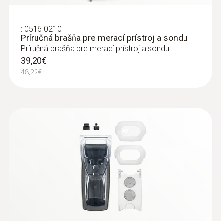
192,00€
236,16€
:
0516 0210
Príručná brašňa pre merací prístroj a sondu
Príručná brašňa pre merací prístroj a sondu
39,20€
48,22€
:
0563 4410
testo 440 delta P - výhodná
kombinovaná sada 2 pro měření
proudění s Bluetooth