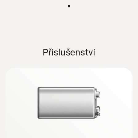
tento produkt si tiež
Lopatkový anenometr
prezreli
Měřicí rozsah
0,6 do 40 m/s
Příslušenství
Přesnost
±(0,2 m/s + 1,5 % z mv)
Rozlišení
0,1 m/s
:
0560 4101
testo 410-1 - Vrtuľkový anemometer vo
vreckovom formáte
125,00€