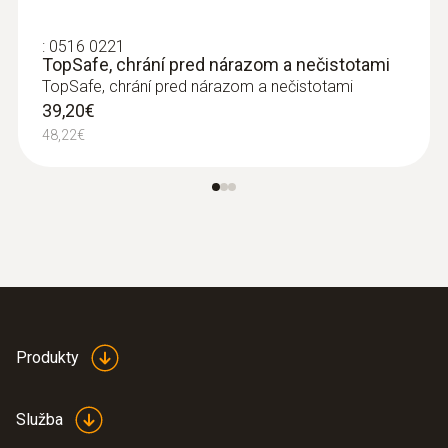
1 767,00€
2 173,41€
:
0516 0221
TopSafe, chrání pred nárazom a nečistotami
TopSafe, chrání pred nárazom a nečistotami
39,20€
48,22€
Produkty
:
0563 4403
testo 440 - výhodná sada s vrtulkou 100
Služba
mm s BT
767,00€