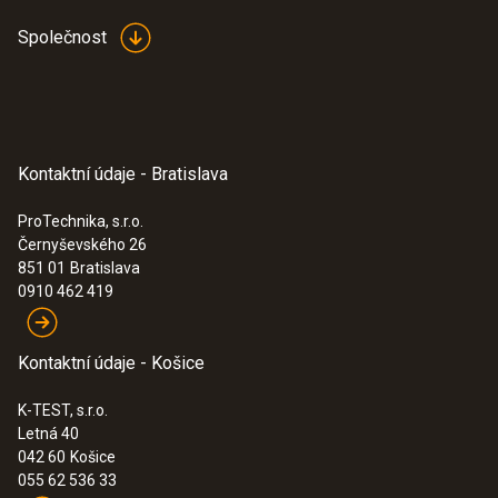
943,41€
Společnost
Kontaktní údaje - Bratislava
ProTechnika, s.r.o.
Černyševského 26
851 01
Bratislava
0910 462 419
Kontaktní údaje - Košice
K-TEST, s.r.o.
:
0563 4406
testo 440 Air Flow ComboKit 1 with
Letná 40
Bluetooth® - výhodná kombinovaná
042 60
Košice
sada 1 pro měření proudění s
055 62 536 33