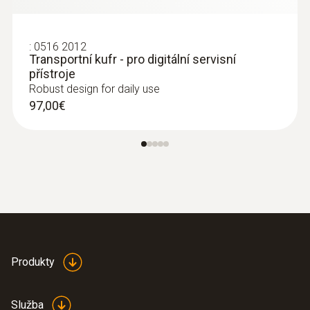
chytrým telefonem
Měření vlhkosti vzduchu a teploty v
místnostech a v potrubích
:
0516 2012
119,00€
Transportní kufr - pro digitální servisní
146,37€
přístroje
Robust design for daily use
97,00€
Produkty
Služba