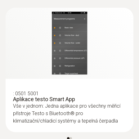
measurements in air / flue gases
Ponorná meracia špička, ohybná, pre
meranie vo vzduchu / spalinách (nevhodná
pre meranie v taveninách), TE typ K
64,90€
79,83€
:
0501 5001
Aplikace testo Smart App
Vše v jednom: Jedna aplikace pro všechny měřicí
přístroje Testo s Bluetooth® pro
klimatizační/chladicí systémy a tepelná čerpadla