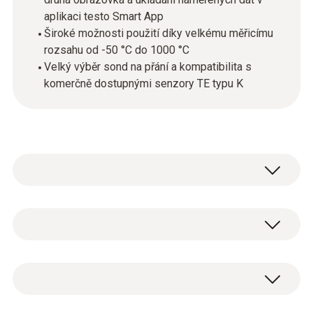
aplikaci testo Smart App
Široké možnosti použití díky velkému měřicímu
rozsahu od -50 °C do 1000 °C
Velký výběr sond na přání a kompatibilita s
komerčně dostupnými senzory TE typu K
Profesionálové v průmyslu a podnikání
oceňují kompaktní diferenční teploměr testo
922 pro jeho všestrannost: nejenže rychle a
Typ K (NiCr-Ni)
přesně měří teploty, ale také provádí přímý
výpočet rozdílu teplot. A to v širokém měřicím
rozsahu od -50 °C do 1000 °C. Měření i