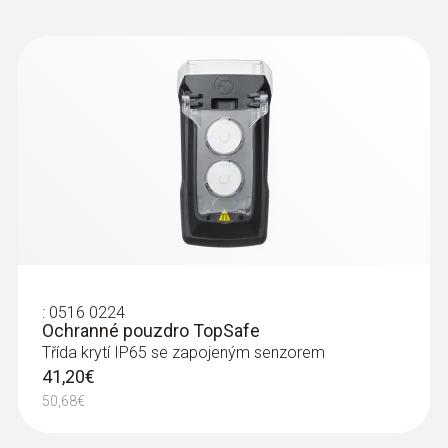
Ponorná meracia špička, ohybná
37,10€
45,63€
:
0516 0224
Ochranné pouzdro TopSafe
Třída krytí IP65 se zapojeným senzorem
41,20€
:
0602 5693
50,68€
Ponorná meracia špička, ohybná, pre
meranie vo vzduchu / spalinách... - for