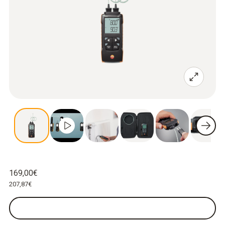
169,00€
207,87€