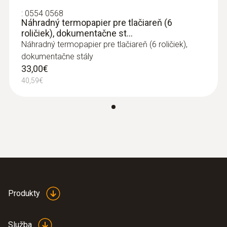
:
0554 0568
Náhradný termopapier pre tlačiareň (6
roličiek), dokumentačne st...
:
0602 0493
Tenká ohybná sonda, ideálna pre
Náhradný termopapier pre tlačiareň (6 roličiek),
meranie v malých objemoch, ako...
dokumentačne stály
Tenká ohybná sonda, ideálna pre meranie v
33,00€
malých objemoch, ako sú Petriho misky
40,59€
alebo pre povrchové meranie (fixácia s
lepidlom), priemer 0.25mm, tč. typ K, trieda 1,
Tmax 1000 ° C
164,00€
201,72€
Produkty
Služba