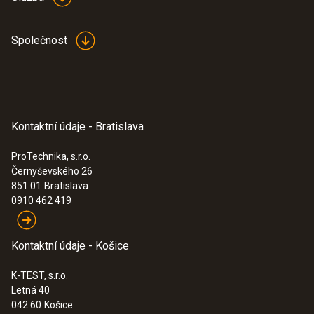
Potravinářské sondy
Společnost
Kontaktní údaje - Bratislava
ProTechnika, s.r.o.
Černyševského 26
851 01
Bratislava
0910 462 419
Kontaktní údaje - Košice
:
0602 2292
Vodotesná potravinárska sonda z
ušľachtilej ocele (IP65), TE ... -
K-TEST, s.r.o.
Robustná, vodotesná potravinárska
Letná 40
sonda
042 60
Košice