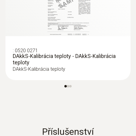
121,00€
148,83€
:
0520 0271
DAkkS-Kalibrácia teploty - DAkkS-Kalibrácia
teploty
DAkkS-Kalibrácia teploty
:
0602 5792
Immersion measuring tip (TC plug type
Příslušenství
K) - Ponorná meracia špička, ohybná