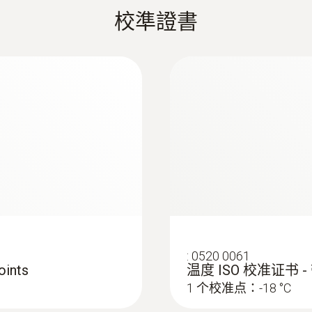
±0.5 °C ±0.5 %測量值 (-50 ~ -30 °C)
:
0602 0644
说明书 testo 108
校準證書
)
柔性热电偶 - 带 
包裹有玻璃丝
解析度
温度符合法规要求，可以“安全”验收和使用产品（保持冷
0.1 °C
食品）之间进行。如果不放心，也可以测量内部温度。为此，
响應時間 t₉₀
销售（比如超市）期间进行这种测量。
10 s (Measured in moving liquid)
准
重量
:
0520 0061
210 g (incl.battery and Softcase)
ints
温度 ISO 校准证书 -
154 g (incl. battery, without softcase)
1 个校准点：-18 °C
:
0602 2693
温度符合（法定）法规要求，可以“安全”验收和使用产品
)
快速响应的浸入式/