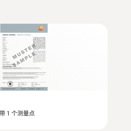
(
597.73 KB
)
K 型热电偶温度传感器（玻璃丝）
链环节）。
可以使用我们的0603 3292型冷冻食品探
 带 1 个测量点
（保持冷链环节）。
刺入式探头(K型热电偶)