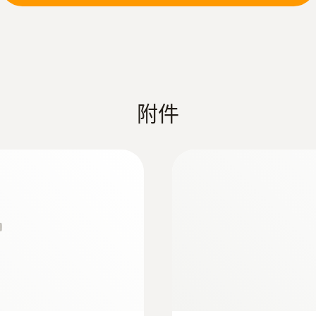
電池類型
:
0603 0646
柔性烤箱温度探头
3 AAA 电池
T型热电偶
顯示幕特性
附件
超大屏幕
顯示幕尺寸
單行
顯示幕類型
LCD
存放溫度
:
0603 2192