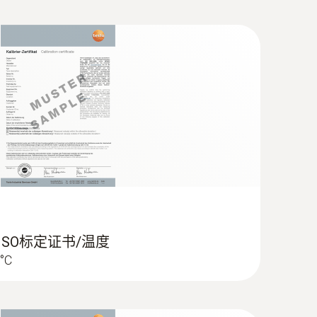
5mm适于快速温度测量，探针长度为60mm
此，可以使用我们的冷冻食品探头0603
 ISO标定证书/温度
ry)
 °C
 型热电偶插头）
快速测量温度