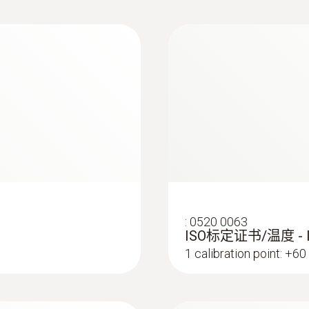
直徑
测量尖端直径只有1.
冻食品）之间进行。如果不确认，也可以测量中心温度。为
140 x 60 x 24 mm
销售（比如超市）期间进行这种测量。
操作溫度
-20 ~ +60 °C
外殼
ABS / ABS-PC 玻璃纖維 10%
防護等級
:
0520 0063
ISO标定证书/温度 -
IP67 (with connected Testo probe included in delive
1 calibration point: +60
:
0602 5792
适合测量空气/废气
浸入式感应尖端（K
线型感应尖端，用于
產品顏色