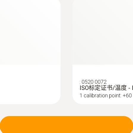
白色
測量比例
0.5 s
刺入/浸入式食品探頭
EU-/EG-法規
2004/108/EG
標準
:
0520 0072
ISO标定证书/温度 -
EN 13485
1 calibration point: +60
電池使用時間
2500 小時(在23 °C)