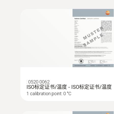
K型热电偶
对于接触式测量，一般是在产品（纸箱包装、冷
3292，将其插入到冷冻食品内部进行测量。
可以在冷藏库存放/冷藏运输期间以及冷藏柜台
testo 108的优势:
便于操作和使用
仪器和探头防水设计（IP67）
符合HACCP和EN 13485标准要求
用途广泛
:
0520 0062
ISO标定证书/温度 - ISO标定证书/温度
1 calibration point: 0 °C
:
0602 5693
可弯曲的浸入式测量头（TE 型 K） - 
超长测量头