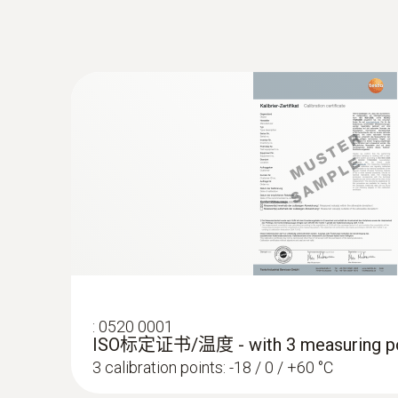
:
0602 0593
灵活，快速响应的浸入式探头(K型热电偶
接收产品时的温度检查
极短响应时间2秒
在存放过程中进行温度测量的目的是确保产品的
对于接触式测量，一般是在产品（纸箱包装、冷冻
测器，将其插入到冷冻食品内部进行测量。
可以在冷藏库存放/冷藏运输期间以及冷藏柜台
testo 108的优势:
便于操作和使用
防水仪表和探测器（IP67）
符合HACCP和EN 13485标
技術參數
在存放过程中检查温度
:
0520 0001
ISO标定证书/温度 - with 3 measuring po
3 calibration points: -18 / 0 / +60 °C
:
0602 1293
在存放过程中进行温度测量的目的是确保产品的
防水浸入式/刺入式温度探头(K型热电偶