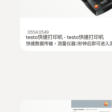
testo 435-3的内部压差传感器用来测量高流
量。
在仪器背后的磁贴可以实现免提操作。
:
0554 0549
testo快速打印机 - testo快速打印机
快速数据传输，测量仪器2秒钟后即可进入
照度测量
:
0632 1235
环境 CO 探头
在工作场所采用合适的照度，提供足够的光线，
电化学传感器确保长期的测量稳定性
testo 435-2和照度探头（订货号0635 0
紊流度测量