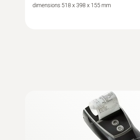
9435）。通过风量罩来记录整体体积流量值，
dimensions 518 x 398 x 155 mm
NTC
:
0636 9735
过滤器上压差测量
温湿度探头
湿度传感器长期稳定
空调系统配有过滤器，可以防止室外空气中的灰
压差过大，说明过滤器被污染，需要更换。
testo 435-3内置压差传感器，测量范围0
在通风管道内使用皮托管进行测
为了确保通风和空调系统的正常功能，对通风管