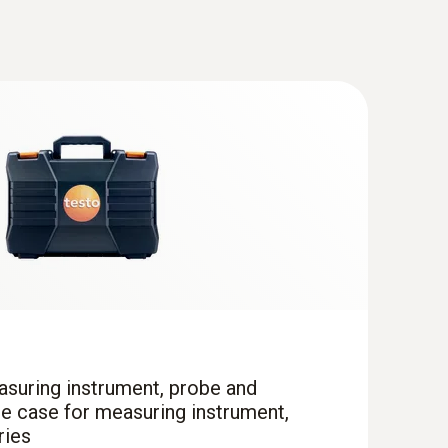
(
1.61 MB
)
下因素也会在很大程度上影响室内空气的舒适
(
676.7 KB
)
36 1712）很适合分析结露问题和霉变的情况。
可以对较大面积的流速进行综合测量，从而排除通风
asuring instrument, probe and
ce case for measuring instrument,
直径100mm叶轮风速探头（订货号0635
ries