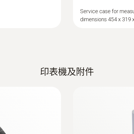
不需要根据流速和面积进行计算。这种流量测量方法简单
Service case for measu
dimensions 454 x 319
測量範圍
-50 ~ +150 °C
尘进入室内。应定期检查这些过滤器，以确保它们运行良
測量精度
印表機及附件
到25 hPa。在压差测量过程中会进行温度补偿，以得到精
±0.4 °C (-50 ~ -25.1 °C)
±0.4 °C (+75 ~ +99.9 °C)
±0.2 °C (-25 ~ +74.9 °C)
环境 CO 探头
±0.5 %測量值 (其餘量程)
量
解析度
道内的空气流速进行检测是非常重要的。
0.1 °C