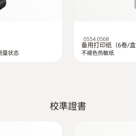
速或高污染的气流，皮托管测量范围从0到64米/秒的空气流速。
:
0554 0568
备用打印纸（6卷/
测量状态
不褪色热敏纸
有助于员工顺利完成工作，避免犯错和视觉疲劳，时刻保
545）可以测量和分析光照强度（自然光或人工照明）。
校準證書