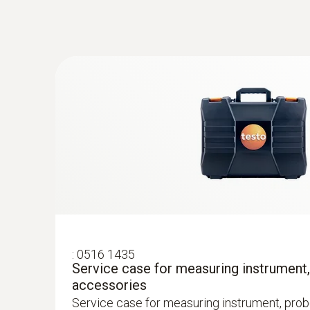
:
0602 1293
测量空气和表面温度
防水浸入式/刺入式温度探头(K型热电偶
K型热电偶
为了让人体感觉舒适，达到最佳状态，房间内必
度：室内空气温度以及墙壁、窗户、底板和天花
testo 435提供满足不同应用的热电偶探头。表
出风口风速测量
为了确保系统的高效使用，每个管道的进出口体
在出风口处，适合采用直径100mm的叶轮风速探
:
0516 1435
Service case for measuring instrument
格栅所产生的干扰（回路方法）。
accessories
在空气格栅和提升阀的抽风口或出风口进行测量时，
Service case for measuring instrument, prob