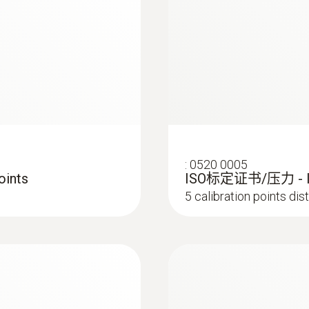
皮託管
估过程中，可能会考虑到紊流度和气流比。
散热效果。其定义为感觉不舒适的人所占的比例。
3779标准要求测量紊流度值，并分析气流比。再配合我们的多功
:
0520 0005
ints
ISO标定证书/压力 -
5 calibration points di
:
0635 2145
力探头测量流速 - L
L型皮托管 - 流速測
确定是否会通过窗户和墙壁流失热量。惟其如此，才能降
流速測量
中，U值是最重要的参数之一。借助该数值，可以进行热