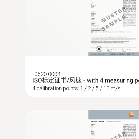
室内空气流速会直接影响热舒适度。在舒适度评
紊流度值表示室内气流的速度流动和强度。
气流比可以视为因为空气流动而导致的人体意外
舒适度探头（订货号0628 0109）符合EN 1
在设备中直接分析测量结果。
:
0520 0004
ISO标定证书/风速 - with 4 measuring po
4 calibration points: 1 / 2 / 5 / 10 m/s
U值测量
:
0635 2045
L型皮托管，不锈钢，500mm长，连接压
在重新开发或翻新老建筑的过程中，必须要迅速
型皮托管，不锈钢，500mm长
案。
For measuring flow velocity
在分析热传输（比如需要翻新的老建筑）的过程