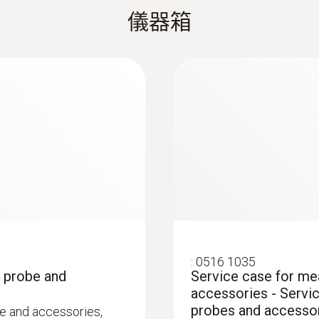
testo 435 产品说明书
儀器箱
)
2AA 1.5V
须调节空调运行工况。除了建筑结构因素和个体感觉，以
電池使用時間
板的表面温度。
testo usb driver - Instruction manual
200 h (typical vane measurement)
面探头（订货号0602 0393）和空气湿度探头（订货号06
顯示幕背光燈
濕度探頭
Yes
存儲量
积流量都应符合要求，这是一个基本的前提条件。
10,000 個測量值
头来测量体积流量（订货号0635 9435），因为它们
:
0516 1035
, probe and
Service case for me
存放溫度
accessories - Servi
适合采用我们的风量罩套装（订货号0563 4170）以及
probes and accesso
e and accessories,
-30 ~ +70 °C