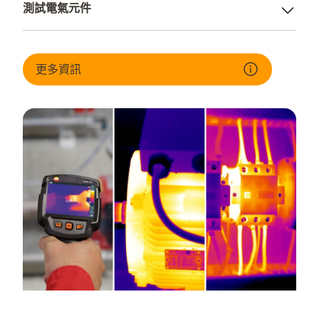
測試電氣元件
有效監控液位
評估運轉狀態
高溫範圍內的品質監控
識別缺陷組件
更多資訊
盡可能降低火災風險和生產停機時間