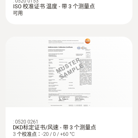
:
0520 0153
ComSoft Basic 基础软件
– 免费下载 – 提
ISO 校准证书 温度 - 带 3 个测量点
供快速简便的仪器编程及数据读取
可用
ComSoft Professional 专业版软件
– 选配
– 提供更专业的数据分析及管理功能
ComSoft CFR 21 Part 11 医药行业专业软
件
– 选配 – 理想适用于医药行业，满足
CFR 21 Part 11标准
您需要配备USB数据线来连接电脑以实现数据
:
0602 1293
防水浸入式/刺入式温度探头(K型热电
记录仪的编程，该数据线不包括在产品包装
偶)
中。
K型热电偶
数据的读取也需要使用USB数据线，或SD卡。
上述两项均为选配附件，您可与您的数据记录
仪同时订购。
:
0520 0261
DKD标定证书/风速 - 带 3 个测量点
3 个校准点：-20 / 0 / +60 °C