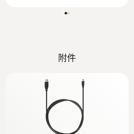
:
0602 2693
快速响应的浸入式/刺入式探头(K型热电
附件
偶)
测量尖端直径只有1.5mm适于快速温度测
量，探针长度为60mm