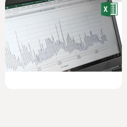
仪软件样册
达到-80 °C的温度。
证。
在很多情况下，甚至需要达到极低温。比如，
Type T (Cu-CuNi)
某些生物或血液制品就在-196°C条件下存放。
为了检查这些极端条件，需要使用专门为这种
技术特性及实用功能
測量範圍
极低温设计的测量仪器。
说明书 testo 176
(
2.01 MB
)
testo 176 T3温度记录仪配备坚固的金属外
-200 ~ +400 °C
壳，理想适用于工业环境应用。同时，其防护
等级达到IP 65，实现防尘防水。因此也适用于
:
0602 0493
測量精度
可弯曲，质量轻，浸入式探头，适合小
易污染及高粉尘环境，当被测环境进行清洗时
监控过程温度
体积介质的测量和培养皿，或者表面测
±0.3 °C (-100 ~ +70 °C) ±1 Digit
testo usb driver -
也无需拆除或取出该温度记录仪。
量（如用粘性胶带固定）,K型热电偶
(
676.7 KB
)
±0.5 %測量值 (+70.1 ~ +400 °C) ±1 Digit
Instruction manual
K型热电偶温度探头，带柔性探针尖，响应时
在生产过程中，往往需要频繁检查不同地点的
±1 %測量值 (-200 ~ -100.1 °C) ±1 Digit
间短，配2米长电缆
当您使用我们的数据记录仪时，您可以完全信
温度，以确保产品质量：其中包括空气温度、
任我们的数据安全性。所有被储存的测量数据
产品本身的温度、以及机器或发动机和电机的
解析度
都不会出现丢失的情况，甚至在电池用尽或更
表面温度。
换电池 (客户可自行更换电池) 时也不会丢失。
0.1 °C
数据记录仪可以使用热电偶探头，在生产过程