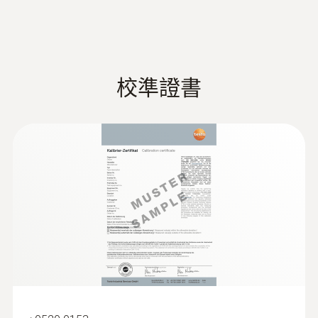
的极端温度范围内进行测量记录。这些探头的
反应速度非常快，因此即使在快速变化的温度
温度数据记录仪应用领域
条件下，也能达到良好的测量效果。
Type J (Fe-CuNi)
监测并记录冷冻或低温环境的温度
校準證書
測量範圍
监测并记录供暖系统的进水/回水温度
监测并记录过程温度
-100 ~ +750 °C
检查供暖系统的流体和回流温度
监测并记录地暖系统的进水/回水温度以确
认其是否正常工作
:
0602 0593
供暖期从秋天开始，此时住户往往会抱怨房间
測量精度
灵活，快速响应的浸入式探头(K型热电
的取暖达不到预期效果。而借助灵活的外部管
偶)
±0.3 °C (-100 ~ +70 °C) ±1 Digit
道缠绕探头，可以对暖气片的流体和回流温度
极短响应时间2秒
±0.5 %測量值 (+70.1 ~ +750 °C) ±1 Digit
数据记录仪的编程及数据读取
进行专门的监控，从而找到导致上述问题的原
因并予以纠正。
解析度
德图新一代温湿度记录仪可支持以下三个版本
的软件，满足客户对仪器编程，数据读取和分
0.1 °C
析的不同需求：