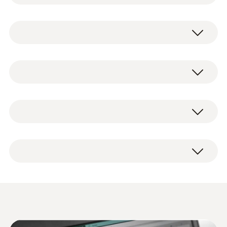
同时测量，可同时连接4个外接热电偶温度探
头 (K，T或J型热电偶)，理想适用于如测量散
Type K (NiCr-Ni)
热器的进水/回水温度等应用。当您订购温度
记录仪时可同时在我们提供的大量热电偶探头
中选购适合您应用的热电偶。
測量範圍
testo 176 T3电子温度记录仪，包括墙面安装
-200 ~ +1000 °C
支架，支架专用锁，电池和出厂报告。
热电偶温度探头的优势在于响应快，量程宽。
比如当您需要记录低温环境温度 (最低可
測量精度
达-195 °C)或高温环境温度(最高达+1,000
°C)，即可选择K型热电偶，具体技术参数取决
±0.3 °C (-100 ~ +70 °C) ±1 Digit
于您所选配的探头类型。适用于在工业过程中
±0.5 %測量值 (+70.1 ~ +1000 °C) ±1 Digit
检查超冷设备或极低温条件下的
的超低温和超高温监测。
±1 %測量值 (-200 ~ -100.1 °C) ±1 Digit
温度
刺入/浸入式探頭
该电子数据记录仪配备超大容量内存，可存储
解析度
某些特殊的产品必须存放在低温条件下，以保
多达2百万组数据。适用于长期连续温度测
证质量。因此，在很多实验室和研究设施中，
量，无需频繁读取数据。长达8年的电池寿命
0.1 °C
testo Comsoft 数据记录
都配有超冷设备，它们可以使用液态氮或干冰
同样也为长期不间断的温度监测及记录提供保
(
1.0 MB
)