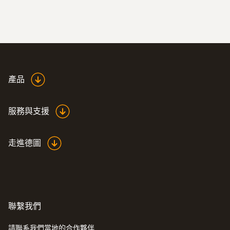
產品
服務與支援
:
0628 7533
固定式工业探头K型热电偶，带不锈钢
走進德圖
套管，量程-50到205°C
K型热电偶温度探头，带不锈钢套管，配1.9
米长电缆
聯繫我們
請聯系我們當地的合作夥伴