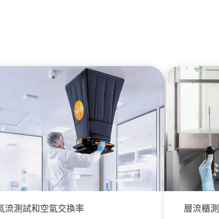
氣流測試和空氣交換率
層流櫃測