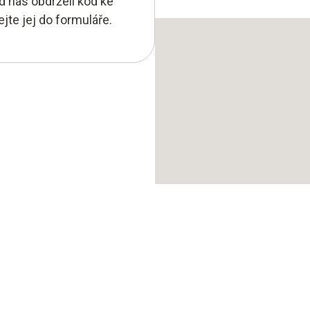
d nás obdrželi kód ke
ejte jej do formuláře.