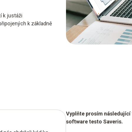
 k justáži
připojených k základně
Vyplňte prosím následujíc
software testo Saveris.