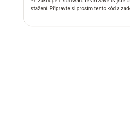
Při zakoupení softwaru testo Saveris jste o
stažení. Připravte si prosím tento kód a zad