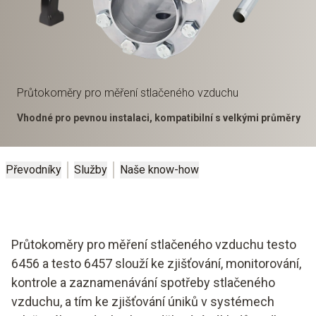
Průtokoměry pro měření stlačeného vzduchu
Vhodné pro pevnou instalaci, kompatibilní s velkými průměry
Převodníky
Služby
Naše know-how
Průtokoměry pro měření stlačeného vzduchu testo
6456 a testo 6457 slouží ke zjišťování, monitorování,
kontrole a zaznamenávání spotřeby stlačeného
vzduchu, a tím ke zjišťování úniků v systémech