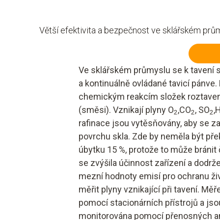
Větší efektivita a bezpečnost ve sklářském prů
Ve sklářském průmyslu se k tavení sk
a kontinuálně ovládané tavicí pánve. 
chemickým reakcím složek roztaven
(směsi). Vznikají plyny O
,CO
, SO
,
2
2
2
rafinace jsou vytěsňovány, aby se za
povrchu skla. Zde by neměla být pře
úbytku 15 %, protože to může bránit 
se zvýšila účinnost zařízení a dod
mezní hodnoty emisí pro ochranu živ
měřit plyny vznikající při tavení. Mě
pomocí stacionárních přístrojů a js
monitorována pomocí přenosných an