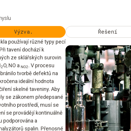
myslu
Výzva.
Řešení
la používají různé typy pecí
Při tavení dochází k
ých ze sklářských surovin
H
O, NO a
. V procesu
2
NO2
bránilo tvorbě defektů na
kročena ideální hodnota
čiření skelné taveniny. Aby
ržely se zákonem předepsané
otního prostředí, musí se
ření se provádějí kontinuálně
ou podporována a
alyzátorů spalin. Přenosné