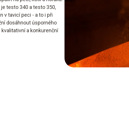
je testo 340 a testo 350,
 tavicí peci - a to i při
ožní dosáhnout úsporného
kvalitativní a konkurenční