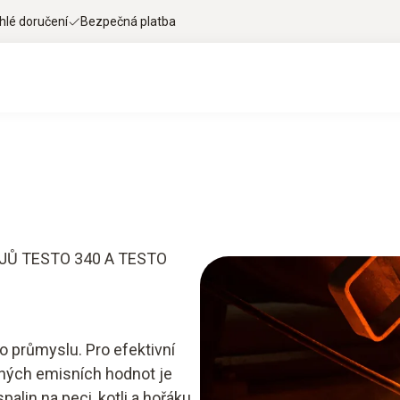
hlé doručení
Bezpečná platba
Služby
Smart App
JŮ TESTO 340 A TESTO
o průmyslu. Pro efektivní
ných emisních hodnot je
alin na peci, kotli a hořáku.