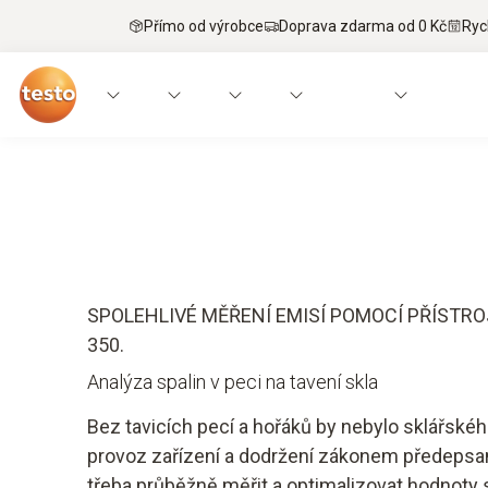
Přímo od výrobce
Doprava zdarma od 0 Kč
Ryc
Aplikace
Měřicí přístroje
Naše know-how
SPOLEHLIVÉ MĚŘENÍ EMISÍ POMOCÍ PŘÍSTRO
350.
Analýza spalin v peci na tavení skla
Bez tavicích pecí a hořáků by nebylo sklářskéh
provoz zařízení a dodržení zákonem předepsa
třeba průběžně měřit a optimalizovat hodnoty sp