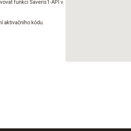
vovat funkci Saveris1-API v
í aktivačního kódu.