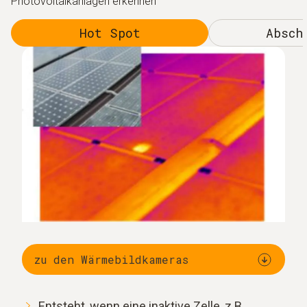
Photovoltaikanlagen erkennen
Hot Spot
Absch
zu den Wärmebildkameras
Entsteht, wenn eine inaktive Zelle, z.B.