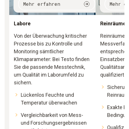
Mehr erfahren
Mehr e
Labore
Reinräume
Von der Überwachung kritischer
Reinräume b
Prozesse bis zu Kontrolle und
Messverfah
Monitoring sämtlicher
entsprechen
Klimaparameter: Bei Testo finden
Einsatzbere
Sie die passende Messtechnik,
Qualitätsan
um Qualität im Laborumfeld zu
qualifiziert 
sichern.
Sicherun
Lückenlos Feuchte und
Reinrau
Temperatur überwachen
Exakte Ei
Vergleichbarkeit von Mess-
Bedingu
und Forschungsergebnissen
Qualifizi