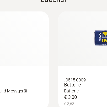
Speicher
1.000.000 Messwerte
Luftfühler
Lagertemperatur
-20 bis +55 °C
:
0515 0009
Batterie
 und Messgerät
Batterie
€ 3,00
€ 3,63