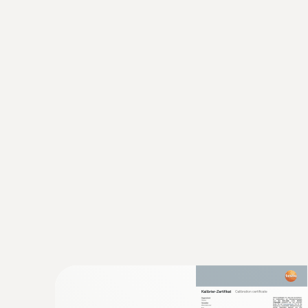
:
0603 2192
Edelstahl-Lebensmittelfühler (TE Typ T)
Robuster Lebensmittelfühler aus Edelstahl 
in Flüssigkeiten und zähplastischen Medien
€ 97,00
€ 117,37