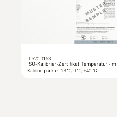
:
0603 3292
Gefriergutfühler (TE Typ T) - zum Einsc
Einfaches Einschrauben in Gefriergut möglich
:
0520 0153
erforderlich
ISO-Kalibrier-Zertifikat Temperatur - 
€ 162,00
Kalibrierpunkte: -18 °C, 0 °C, +40 °C
€ 196,02