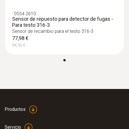
testo 316-3
aprox. 80 ... 100 h (corresponde aprox. a 1
:
0554 2610
Sensor de repuesto para detector de fugas -
año)
Para testo 316-3
Sensor de recambio para el testo 316-3
Sensibilidad
77,98 €
94,36 €
4 g/a (0.15 oz/a)
Norma
EN14624:2012; SAE J1627
Directiva UE/CE
2004/108/CE
Productos
Tipo de batería
Servicio