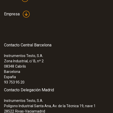
2 D
Empresa
Autonomía
16 horas de funcionamiento continuo
Contacto Central Barcelona
Temperatura de almacenamiento
Instrumentos Testo, S.A.
0 hasta +50 ºC
Zona Industrial, c/ B, nº 2
08348
Cabrils
Barcelona
España
93 753 95 20
Contacto Delegación Madrid
Instrumentos Testo, S.A.
Polígono Industrial Santa Ana, Av. de la Técnica 19, nave 1
28522
Rivas-Vaciamadrid