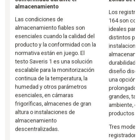
almacenamiento
Los registra
Las condiciones de
164 son com
almacenamiento fiables son
ideales para
esenciales cuando la calidad del
distintos pu
producto y la conformidad con la
instalacione
normativa están en juego. El
almacenamie
testo Saveris 1 es una solución
durabilidad d
escalable para la monitorización
diseño discr
continua de la temperatura, la
una opción p
humedad y otros parámetros
prolongado 
esenciales, en cámaras
grandes, tan
frigoríficas, almacenes de gran
ambiente, c
altura o instalaciones de
productos s
almacenamiento
Tres modelos
descentralizadas.
registradores