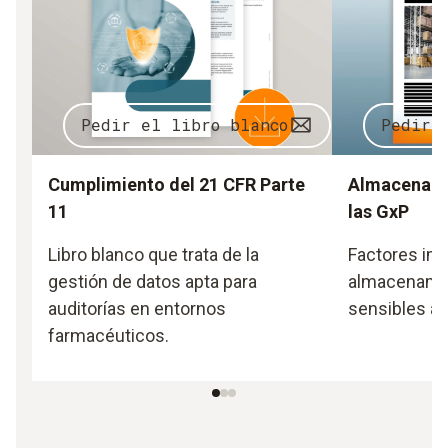
Pedir el libro blanco
Pedir 
Cumplimiento del 21 CFR Parte
Almacenami
11
las GxP
Libro blanco que trata de la
Factores imp
gestión de datos apta para
almacenami
auditorías en entornos
sensibles a 
farmacéuticos.