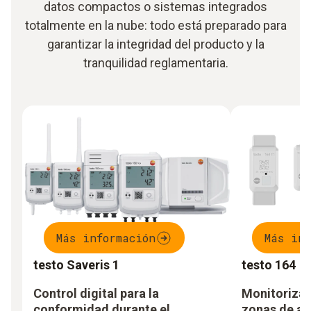
datos compactos o sistemas integrados
totalmente en la nube: todo está preparado para
garantizar la integridad del producto y la
tranquilidad reglamentaria.
Más información
Más inf
testo Saveris 1
testo 164
Control digital para la
Monitorizac
conformidad durante el
zonas de a