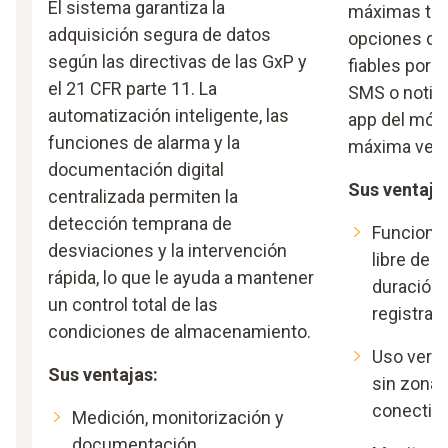
El sistema garantiza la
máximas tar
adquisición segura de datos
opciones de
según las directivas de las GxP y
fiables por c
el 21 CFR parte 11. La
SMS o notifi
automatización inteligente, las
app del móvil
funciones de alarma y la
máxima versa
documentación digital
Sus ventaja
centralizada permiten la
detección temprana de
Funcionam
desviaciones y la intervención
libre de 
rápida, lo que le ayuda a mantener
duración 
un control total de las
registrad
condiciones de almacenamiento.
Uso versá
Sus ventajas:
sin zona W
conectiv
Medición, monitorización y
documentación