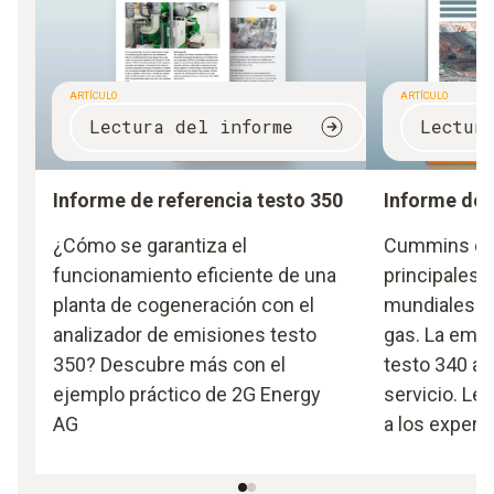
ARTÍCULO
ARTÍCULO
Lectura del informe
Lectur
Informe de referencia testo 350
Informe de 
¿Cómo se garantiza el
Cummins es 
funcionamiento eficiente de una
principales 
planta de cogeneración con el
mundiales d
analizador de emisiones testo
gas. La empr
350? Descubre más con el
testo 340 a 
ejemplo práctico de 2G Energy
servicio. Lea
AG
a los expert