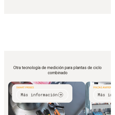
Otra tecnología de medición para plantas de ciclo
combinado
SMART PROBES
PINZAS AMPERIMÉ
Más información
Más inf