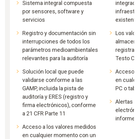
Sistema integral compuesta
integració
por sensores, software y
infraest
servicios
existente
Registro y documentación sin
Los valo
interrupciones de todos los
almacena
parámetros medioambientales
registrad
relevantes para la auditoría
Testo Cl
Solución local que puede
Acceso a
validarse conforme a las
en cualq
GAMP, incluida la pista de
PC o tab
auditoría y ERES (registro y
Alertas 2
firma electrónicos), conforme
electróni
a 21 CFR Parte 11
informes
Acceso a los valores medidos
en cualquier momento con un