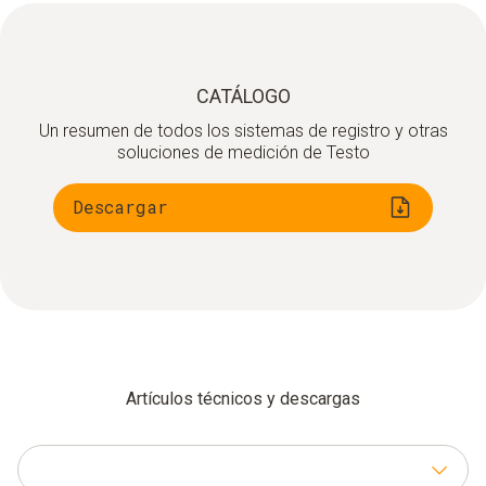
Módulo de comunicación WLAN
Módulo de comunicación LAN
CATÁLOGO
Módulo de comunicación testo UltraRange
Un resumen de todos los sistemas de registro y otras
soluciones de medición de Testo
Base testo Saveris V 3.0
Software testo Saveris y cockpit
Descargar
Artículos técnicos y descargas