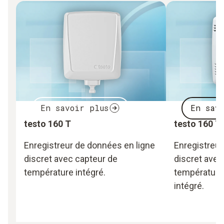
En savoir plus
En sav
testo 160 T
testo 160 T
Enregistreur de données en ligne
Enregistreur
discret avec capteur de
discret avec
température intégré.
température 
intégré.