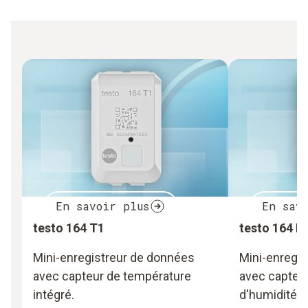
En savoir plus
En sav
testo 164 T1
testo 164 H
Mini-enregistreur de données
Mini-enregi
avec capteur de température
avec capteur
intégré.
d'humidité i