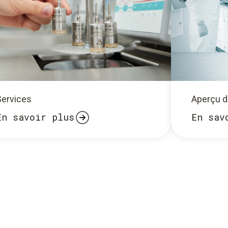
Services
Aperçu 
En savoir plus
En sav