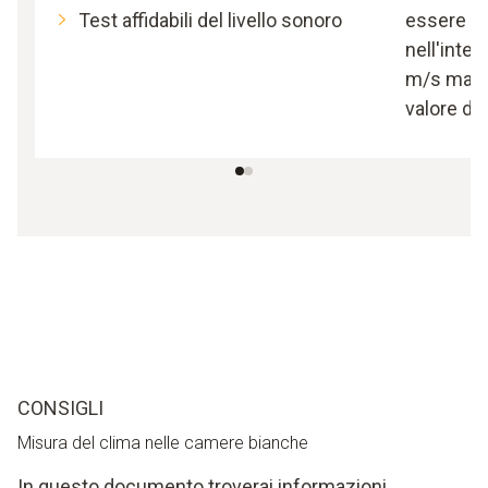
Test affidabili del livello sonoro
essere c
nell'inter
m/s max. 
valore di
CONSIGLI
Misura del clima nelle camere bianche
In questo documento troverai informazioni