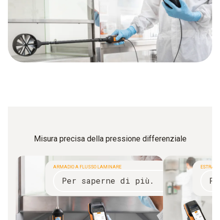
Misura precisa della pressione differenziale
ARMADIO A FLUSSO LAMINARE
ESTRATT
Per saperne di più.
Pe