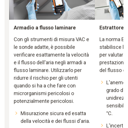
Armadio a flusso laminare
Estrattore d
Con gli strumenti di misura VAC e
La norma EN
le sonde adatte, è possibile
stabilisce l
verificare esattamente la velocità
per valutare 
e il flusso dell'aria negli armadi a
prestazioni d
flusso laminare. Utilizzarlo per
del flusso d'a
ridurre il rischio per gli utenti
L'anemom
quando si ha a che fare con
grado di 
microrganismi pericolosi o
unidirezi
potenzialmente pericolosi.
sensibilit
Misurazione sicura ed esatta
°C.
della velocità e dei flussi d'aria.
L'incerte