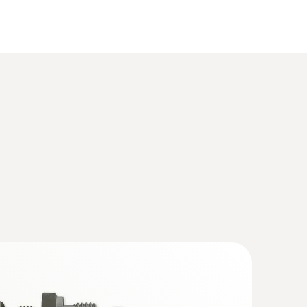
(
1.62 MB
)
(
6.38 MB
)
(
3.82 MB
)
 加熱式温湿度プローブ
温湿度変換器と遠くに離して接続する必要があり、特