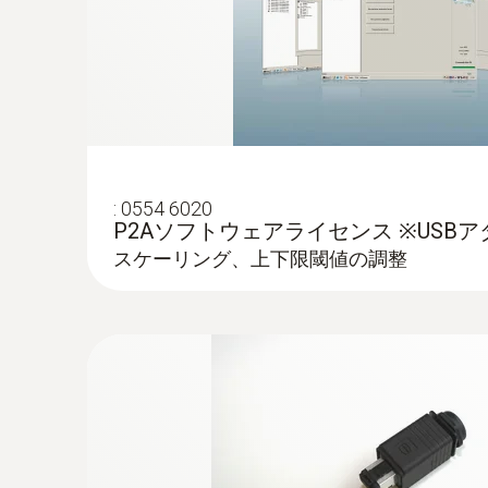
ロセス温度・湿度のモニタリングに使用す
:
0554 6020
P2Aソフトウェアライセンス ※USB
スケーリング、上下限閾値の調整
:
0555 6615
testo 6615 - 圧力下露点用プローブ
testo 6681 温湿度変換器と接続し微量
度・湿度のモニタリングに使用するケーブ