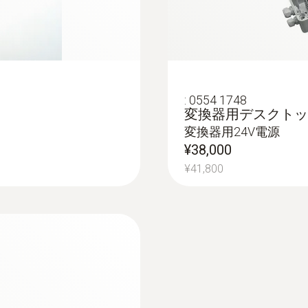
:
0554 1748
変換器用デスクトップ電
変換器用24V電源
¥38,000
¥41,800
:
0555 6611
testo 6611 
ーブを遠くに離して接続す
壁面に取り付けた testo
ーブ
器に直接挿入して室
ル部がないタイプ）