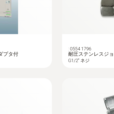
るケーブルプローブ
に高湿度プロセスが
:
0554 1796
アダプタ付
耐圧ステンレスジョイント
G1/2'' ネジ
:
0555 6612
（ 自動調整機能付き）
testo 6612 -
湿度環境下でのプロセス温
testo 6681 
ルプローブ
定するダクト用プロ