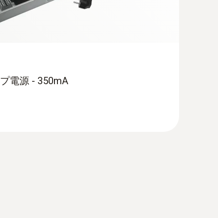
源 - 350mA
- 温湿度プローブ（ケーブルなし）
 6681 温湿度変換器や testo 6381 差圧変換
内の温湿度を測定する壁面プローブ（ケーブ