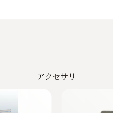
野
データシート testo 6381
湿度プローブ
湿度の同時測定（オプション）
差圧測定
取扱説明書 testo 6381 vol.1
取扱説明書 testo 6381 vol.2
アクセサリ
:
0555 6614
己診断機能付き）
testo 6614 -
腐食性のある測定対象のプ
testo 6681 