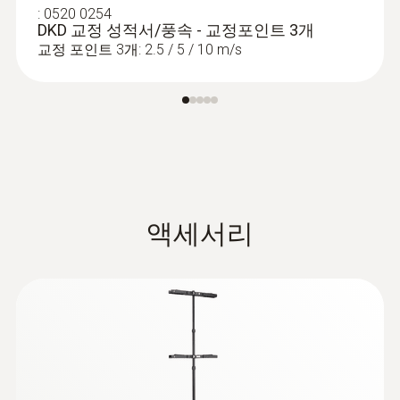
conjunction with the following probes:
:
0520 0254
DKD 교정 성적서/풍속 - 교정포인트 3개
High-precision flow measurement in
교정 포인트 3개: 2.5 / 5 / 10 m/s
:
0560 4402
fume cupboards with the fume cupboard
testo 440 dP - 스마트 다기능 측정기
:
0560 2605 02
대기 관련 모든 파라미터용 측정기
probe
testo 605i - 스마트폰으로 작동하는 온
Thanks to the low start-up speed of 0.1
습도계
m/s, the high-precision vane probe (Ø 100
실내 및 덕트의 공기 습도 및 온도 측정
mm) is ideal for laminar flow
measurements in cleanrooms. It is
available as a variant with Bluetooth or
액세서리
with fixed cable
To measure the humidity in cleanrooms,
we recommend the high-precision
humidity/temperature probe (0636 9771
압력 프로브
or 0636 9772). With an accuracy of
±(0.6 %RH + 0.7% of m.v.) (0 to 90 %RH), it
also meets the requirements for humidity
measurements in this particularly