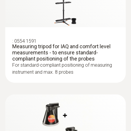
sensitive area
:
0635 9431
Use the high-precision digital Pt100
Vane probe (Ø 100 mm, digital) - with
temperature probes, for example, for high-
®
Bluetooth
including temperature
sensor
precision comparative measurements in
Intuitive: clearly structured measurement
calibration laboratories, temperature
:
0554 1591
menu for volume flow and parallel
Measuring tripod for IAQ and comfort level
measurements in chemical laboratories or
determination of air velocity, volume flow
measurements - to ensure standard-
in the cosmetics industry as well as for
compliant positioning of the probes
and air temperature
determining the temperature distribution
For standard-compliant positioning of measuring
:
0560 1510
in refrigerators and conditioning cabinets
instrument and max. 8 probes
testo 510i - 차압 측정기(스마트 프로브)
압력, 풍속, 풍량 측정 가능 (피토튜브 옵션)