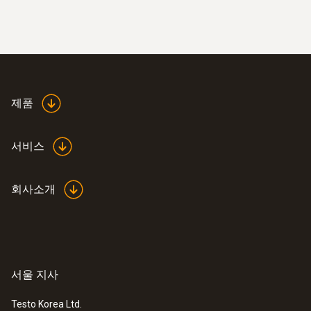
제품
:
0602 0193
빠른 반응속도의 주걱 모양 표면 온도 프
서비스
로브(열전대 K타입) - 접근하기 어려운
곳 측정 가능
좁은 지역이나 틈에서 믿을 수 있는 측정
회사소개
서울 지사
Testo Korea Ltd.