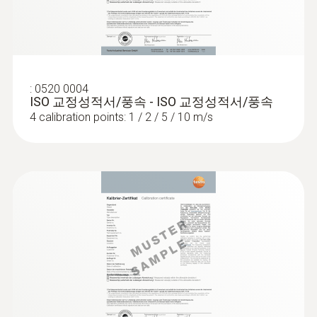
humidity (please order probes that are not
Robust humidity/temperature probe
0.01 m/s
included in the kit separately).
배터리 수명
(digital) - for temperatures up to
+180 °C, wired
12 h (typically vane measurement)
Intuitive: clearly structured measurement
menu for long-term measurement and
:
0520 0004
배터리 종류
Turbulence measurement in
ISO 교정성적서/풍속 - ISO 교정성적서/풍속
parallel determination of relative humidity
4 calibration points: 1 / 2 / 5 / 10 m/s
accordance with EN ISO 7730 /
and air temperature in industrial exhaust air,
AA 배터리(1.5 V) 3개
bulk goods and climatic test cabinets
ASHRAE 55
인터페이스
Determine the degree of turbulence and the
Bluetooth®; USB
draught risk in the workplace: draught
restricts the comfort level and is the most
:
0563 4409
testo 440 delta P Air Flow ComboKit 1
보관 온도
common cause of complaints about the
with Bluetooth® - 스마트 다기능 측정기
indoor climate. The turbulence probe (please
testo 440 차압 & 풍속 세트 1
-20 ~ +50 °C
order separately) measures air velocity and
air temperature, and automatically calculates