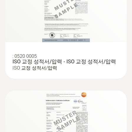
instrument – for example, to start and stop a
menu for long-term measurement and
testo 440 차압 & 풍속 세트 2
Bluetooth® - 스마트 다기능 측정기
±0.2 hPa + 1.5 측정값의 %
parallel determination of the relative humidity
대기 관련 모든 파라미터용 측정기
series of measurements (timed mean
라디오 범위
testo 440 100mm 베인 측정 세트 (BT)
±0.05 hPa (0 ~ 1.00 hPa)
and air temperature in indoor areas
calculation).
20 m
(1.01 ~ +150 hPa)
Attach the testo 440 dP air velocity and IAQ
분해능
measuring instrument to metal surfaces (e.g.
ducts) easily using the practical magnets.
0.01 hPa
NTC
:
0520 0005
ISO 교정 성적서/압력 - ISO 교정 성적서/압력
Benefit from fast calculation of the volume
ISO 교정 성적서/압력
NTC 센서 측정 범위
flow: in the “volume flow” measurement
menu of the multifunction measuring
-20 ~ +70 °C
기술 데이터
instrument, configure the dimensions and
geometry of the duct cross-section – the
NTC 센서 정확도
무게
measuring instrument shows you the volume
±0.5 °C
flow straight away.
250 g
:
0563 4406
testo 440 Air Flow ComboKit 1 with
:
0636 9772
Bluetooth® - 스마트 다기능 측정기
High-precision humidity/temperature
NTC 센서 분해능
크기
testo 440 풍속 측정 세트 1
probe (digital) - wired