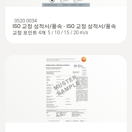
the draught risk and the degree of turbulence
in accordance with EN ISO 7730/ASHRAE 55.
For convenient measurements at varying
:
0520 0034
heights, we recommend using our measuring
ISO 교정 성적서/풍속 - ISO 교정 성적서/풍속
:
0560 1605
tripod for comfort level measurement (please
교정 포인트 4개: 5 / 10 / 15 / 20 m/s
testo 605 i - 온습도 측정기(스마트 프로
order separately). This makes it very easy to
브)
position turbulence probes in compliance
실내, 덕트, 챔버의 빠르고 정확한 온습도 측
정 가능
with the standards.
Range of probes for
cleanrooms and laboratories
The testo 440 air velocity & IAQ measuring
instrument is also ideal for a wide variety of
applications in cleanrooms and laboratories in