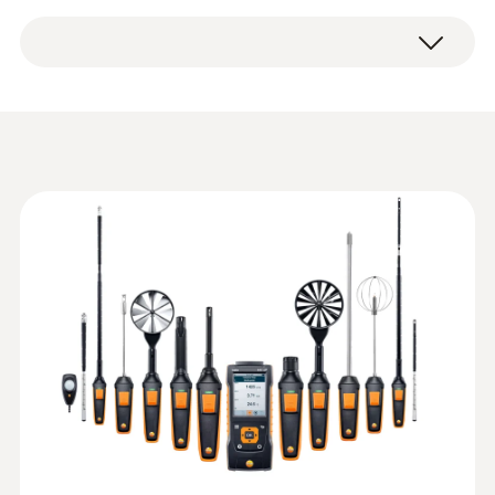
습도용 프로브
(제품번호 0635 9570)
보관 온도
±0.3 °C (-25 ~ +74.9 °C)
Convenience and maximum
12mm 온습도 프로브 헤드 (제품번호 0636
±0.5 측정값의 % (나머지 범위)
flexibility for duct and outlet
-20 ~ +60 °C
9730)
세트
±0.4 °C (-40 ~ -25.1 °C)
풍속 센서용 텔레스코프 핸들 (최대 1m, 90
measurements
±0.4 °C (+75 ~ +99.9 °C)
도 앵글 어댑터 포함) (제품번호 0554
무게
:
0560 4101
0960)
Use our large range of air velocity probes
testo 410 - 풍속계(포켓사이즈)
NTC 센서 분해능
360 g
콤비 케이스 (천재질) (제품번호 0516
(please order probes that are not included in
Data sheet testo 440
(
3.12 MB
)
4401)
the kit separately) to carry out simple,
0.1 °C
크기
convenient measurements even at locations
Data sheet testo 440
that are difficult to access in ventilation ducts
delta P Air Flow
375 x 105 x 46 mm
(
659.4 KB
)
or at air outlets:
ComboKit 2 with
열전대K타입(NiCr-Ni)
Bluetooth®
작동 온도
:
0636 9731
You can even carry out easy measurements
Humidity/temperature probe (digital) -
in particularly large ducts. This is because the
-5 ~ +50 °C
®
열전대 K타입 측정 범위
with Bluetooth
extendable telescope on the hot wire and
Intuitive: clearly structured measurement
:
0563 4409
-200 ~ +1370 °C
vane probe (Ø 16 mm) with universal handle
menu for long-term measurement and
프로브 헤드 직경
testo 440 delta P Air Flow ComboKit 1
parallel determination of the relative humidity
Instruction manual testo
can be further extended using the telescope