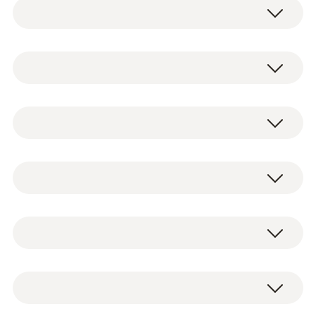
testo 440 dP - 스마트 다기능 측정기
이 타이틀을 본 고객이 본
0560 4402
스마트 다기능 측정기 testo 440-2 (제품번
품목
NTC
호 0560 4402)
Vane probe (Ø 100 mm, digital) - with
AA배터리 3개
®
Bluetooth
including temperature
USB 연결케이블
NTC 센서 측정 범위
sensor
공장 성적서
-40 ~ +150 °C
0635 9431
100mm 베인 프로브 BT (온도 센서 포함)
(제품번호 0635 9431)
기술 데이터
NTC 센서 정확도
16mm 베인 프로브 헤드 (온도 센서 포함)