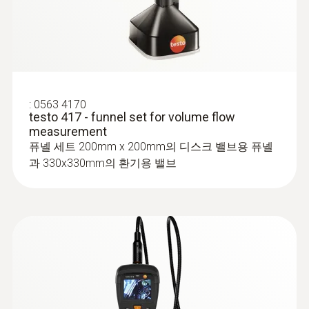
:
0563 4170
testo 417 - funnel set for volume flow
:
0560 1549
measurement
testo 549 i - 고압 게이지 측정기(스마트
퓨넬 세트 200mm x 200mm의 디스크 밸브용 퓨넬
프로브)
과 330x330mm의 환기용 밸브
냉동 시스템의 냉매 압력(고압/저압) 측정 가
능