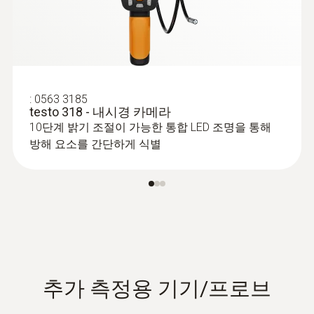
:
0563 3185
testo 318 - 내시경 카메라
:
0560 2549 02
10단계 밝기 조절이 가능한 통합 LED 조명을 통해
고압 게이지 측정기 - High-pressure
방해 요소를 간단하게 식별
gauge operated via smartphone
냉동 시스템의 냉매 압력(고압/저압) 측정 가
능
추가 측정용 기기/프로브