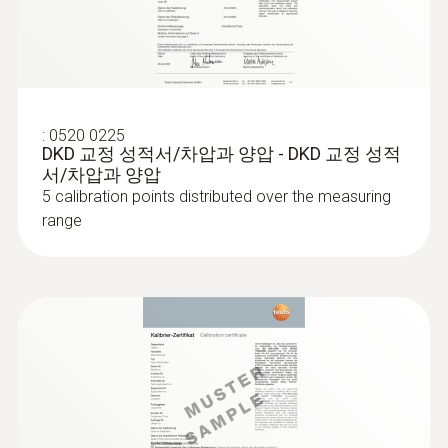
Intuitive: clearly structured measurement
0.1 °C
154 x 65 x 32 mm
Long-term monitoring of indoor
menu for long-term measurement and
parallel determination of the relative humidity
air quality
and air temperature in indoor areas
작동 온도
Poor indoor air quality due to excessive
:
0520 0225
-20 ~ +50 °C
풍속 측정값
DKD 교정 성적서/차압과 양압 - DKD 교정 성적
concentrations of CO
can cause tiredness,
2
서/차압과 양압
lack of concentration and even illness. With
5 calibration points distributed over the measuring
연결 가능한 프로브
풍속 측정 범위
its menu for recording readings, the testo 440
range
air velocity and IAQ measuring instrument is
디지털 프로브 케이블 1개, NTC TUC 온도 센
0.3 ~ 35 m/s
ideal for monitoring the indoor air quality.
서 1개, 디지털 블루투스 프로브 혹은 스마트
Enter the measurement time and the
브로브 1개,K 타입, 차압 센서 1개,TC 타입 K 온
풍속 정확도
measuring cycle – and, for example, track the
도 탐침 1개
±(0.2 m/s + 1.5 측정값의 %) (20.01 ~ 35 m/s)
change in CO
concentration or humidity and
:
0563 4401
2
testo 440 16 mm Vane Kit - 스마트 다기
±(0.1 m/s + 1.5 측정값의 %) (0.3 ~ 20 m/s)
temperature values over the course of the
제품 색상
능 측정기 testo 440 16mm 베인 측정 세
day. Simply choose between probes with
트
검정/노랑색
Bluetooth or fixed cable for CO
, CO or
풍속 분해능
2
:
0636 9775