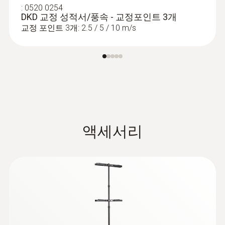
conjunction with the following probes:
:
0520 0254
DKD 교정 성적서/풍속 - 교정포인트 3개
High-precision flow measurement in
교정 포인트 3개: 2.5 / 5 / 10 m/s
:
0560 4402
fume cupboards with the fume cupboard
testo 440 dP - 스마트 다기능 측정기
:
0560 2605 02
대기 관련 모든 파라미터용 측정기
probe
testo 605i - 스마트폰으로 작동하는 온
Thanks to the low start-up speed of 0.1
습도계
m/s, the high-precision vane probe (Ø 100
실내 및 덕트의 공기 습도 및 온도 측정
mm) is ideal for laminar flow
measurements in cleanrooms. It is
available as a variant with Bluetooth or
액세서리
with fixed cable
To measure the humidity in cleanrooms,
we recommend the high-precision
humidity/temperature probe (0636 9771
압력 프로브
or 0636 9772). With an accuracy of
±(0.6 %RH + 0.7% of m.v.) (0 to 90 %RH), it
also meets the requirements for humidity
measurements in this particularly