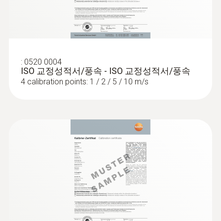
humidity (please order probes that are not
Robust humidity/temperature probe
0.01 m/s
included in the kit separately).
배터리 수명
(digital) - for temperatures up to
+180 °C, wired
12 h (typically vane measurement)
Intuitive: clearly structured measurement
menu for long-term measurement and
:
0520 0004
배터리 종류
Turbulence measurement in
ISO 교정성적서/풍속 - ISO 교정성적서/풍속
parallel determination of relative humidity
4 calibration points: 1 / 2 / 5 / 10 m/s
accordance with EN ISO 7730 /
and air temperature in industrial exhaust air,
AA 배터리(1.5 V) 3개
bulk goods and climatic test cabinets
ASHRAE 55
인터페이스
Determine the degree of turbulence and the
Bluetooth®; USB
draught risk in the workplace: draught
restricts the comfort level and is the most
:
0563 4409
testo 440 delta P Air Flow ComboKit 1
보관 온도
common cause of complaints about the
with Bluetooth® - 스마트 다기능 측정기
indoor climate. The turbulence probe (please
testo 440 차압 & 풍속 세트 1
-20 ~ +50 °C
order separately) measures air velocity and
air temperature, and automatically calculates