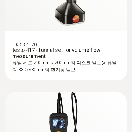
:
0563 4170
testo 417 - funnel set for volume flow
:
0560 1549
measurement
testo 549 i - 고압 게이지 측정기(스마트
퓨넬 세트 200mm x 200mm의 디스크 밸브용 퓨넬
프로브)
과 330x330mm의 환기용 밸브
냉동 시스템의 냉매 압력(고압/저압) 측정 가
능