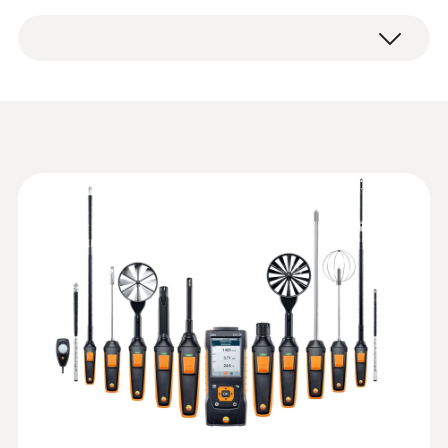
습도용 프로브
(제품번호 0635 9570)
보관 온도
±0.3 °C (-25 ~ +74.9 °C)
Convenience and maximum
12mm 온습도 프로브 헤드 (제품번호 0636
±0.5 측정값의 % (나머지 범위)
flexibility for duct and outlet
-20 ~ +60 °C
9730)
세트
±0.4 °C (-40 ~ -25.1 °C)
풍속 센서용 텔레스코프 핸들 (최대 1m, 90
measurements
±0.4 °C (+75 ~ +99.9 °C)
도 앵글 어댑터 포함) (제품번호 0554
무게
:
0560 4101
0960)
Use our large range of air velocity probes
testo 410 - 풍속계(포켓사이즈)
NTC 센서 분해능
360 g
콤비 케이스 (천재질) (제품번호 0516
(please order probes that are not included in
Data sheet testo 440
(
3.12 MB
)
4401)
the kit separately) to carry out simple,
0.1 °C
크기
convenient measurements even at locations
Data sheet testo 440
that are difficult to access in ventilation ducts
delta P Air Flow
375 x 105 x 46 mm
(
659.4 KB
)
or at air outlets:
ComboKit 2 with
열전대K타입(NiCr-Ni)
Bluetooth®
작동 온도
:
0636 9731
You can even carry out easy measurements
Humidity/temperature probe (digital) -
in particularly large ducts. This is because the
-5 ~ +50 °C
®
열전대 K타입 측정 범위
with Bluetooth
extendable telescope on the hot wire and
Intuitive: clearly structured measurement
:
0563 4409
-200 ~ +1370 °C
vane probe (Ø 16 mm) with universal handle
menu for long-term measurement and
프로브 헤드 직경
testo 440 delta P Air Flow ComboKit 1
parallel determination of the relative humidity
Instruction manual testo
can be further extended using the telescope