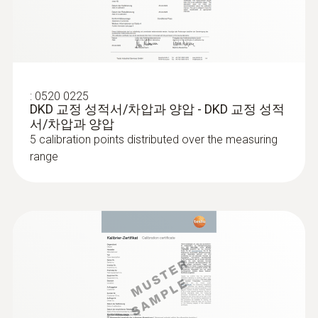
Intuitive: clearly structured measurement
0.1 °C
154 x 65 x 32 mm
Long-term monitoring of indoor
menu for long-term measurement and
parallel determination of the relative humidity
air quality
and air temperature in indoor areas
작동 온도
Poor indoor air quality due to excessive
:
0520 0225
-20 ~ +50 °C
풍속 측정값
DKD 교정 성적서/차압과 양압 - DKD 교정 성적
concentrations of CO
can cause tiredness,
2
서/차압과 양압
lack of concentration and even illness. With
5 calibration points distributed over the measuring
연결 가능한 프로브
풍속 측정 범위
its menu for recording readings, the testo 440
range
air velocity and IAQ measuring instrument is
디지털 프로브 케이블 1개, NTC TUC 온도 센
0.3 ~ 35 m/s
ideal for monitoring the indoor air quality.
서 1개, 디지털 블루투스 프로브 혹은 스마트
Enter the measurement time and the
브로브 1개,K 타입, 차압 센서 1개,TC 타입 K 온
풍속 정확도
measuring cycle – and, for example, track the
도 탐침 1개
±(0.2 m/s + 1.5 측정값의 %) (20.01 ~ 35 m/s)
change in CO
concentration or humidity and
:
0563 4401
2
testo 440 16 mm Vane Kit - 스마트 다기
±(0.1 m/s + 1.5 측정값의 %) (0.3 ~ 20 m/s)
temperature values over the course of the
제품 색상
능 측정기 testo 440 16mm 베인 측정 세
day. Simply choose between probes with
트
검정/노랑색
Bluetooth or fixed cable for CO
, CO or
풍속 분해능
2
:
0636 9775