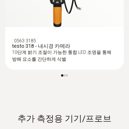
:
0563 3185
testo 318 - 내시경 카메라
:
0560 2549 02
10단계 밝기 조절이 가능한 통합 LED 조명을 통해
고압 게이지 측정기 - High-pressure
방해 요소를 간단하게 식별
gauge operated via smartphone
냉동 시스템의 냉매 압력(고압/저압) 측정 가
능
추가 측정용 기기/프로브