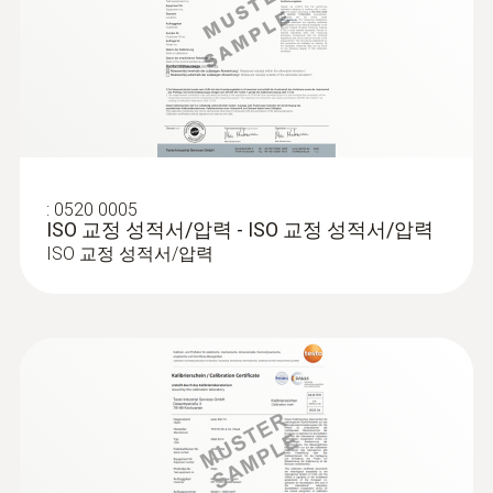
instrument – for example, to start and stop a
menu for long-term measurement and
testo 440 차압 & 풍속 세트 2
Bluetooth® - 스마트 다기능 측정기
±0.2 hPa + 1.5 측정값의 %
parallel determination of the relative humidity
대기 관련 모든 파라미터용 측정기
series of measurements (timed mean
라디오 범위
testo 440 100mm 베인 측정 세트 (BT)
±0.05 hPa (0 ~ 1.00 hPa)
and air temperature in indoor areas
calculation).
20 m
(1.01 ~ +150 hPa)
Attach the testo 440 dP air velocity and IAQ
분해능
measuring instrument to metal surfaces (e.g.
ducts) easily using the practical magnets.
0.01 hPa
NTC
:
0520 0005
ISO 교정 성적서/압력 - ISO 교정 성적서/압력
Benefit from fast calculation of the volume
ISO 교정 성적서/압력
NTC 센서 측정 범위
flow: in the “volume flow” measurement
menu of the multifunction measuring
-20 ~ +70 °C
기술 데이터
instrument, configure the dimensions and
geometry of the duct cross-section – the
NTC 센서 정확도
무게
measuring instrument shows you the volume
±0.5 °C
flow straight away.
250 g
:
0563 4406
testo 440 Air Flow ComboKit 1 with
:
0636 9772
Bluetooth® - 스마트 다기능 측정기
High-precision humidity/temperature
NTC 센서 분해능
크기
testo 440 풍속 측정 세트 1
probe (digital) - wired