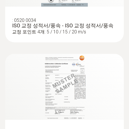
the draught risk and the degree of turbulence
in accordance with EN ISO 7730/ASHRAE 55.
For convenient measurements at varying
:
0520 0034
heights, we recommend using our measuring
ISO 교정 성적서/풍속 - ISO 교정 성적서/풍속
:
0560 1605
tripod for comfort level measurement (please
교정 포인트 4개: 5 / 10 / 15 / 20 m/s
testo 605 i - 온습도 측정기(스마트 프로
order separately). This makes it very easy to
브)
position turbulence probes in compliance
실내, 덕트, 챔버의 빠르고 정확한 온습도 측
정 가능
with the standards.
Range of probes for
cleanrooms and laboratories
The testo 440 air velocity & IAQ measuring
instrument is also ideal for a wide variety of
applications in cleanrooms and laboratories in