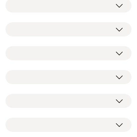
testo 440 dP - 스마트 다기능 측정기
이 타이틀을 본 고객이 본
0560 4402
스마트 다기능 측정기 testo 440-2 (제품번
품목
NTC
호 0560 4402)
Vane probe (Ø 100 mm, digital) - with
AA배터리 3개
®
Bluetooth
including temperature
USB 연결케이블
NTC 센서 측정 범위
sensor
공장 성적서
-40 ~ +150 °C
0635 9431
100mm 베인 프로브 BT (온도 센서 포함)
(제품번호 0635 9431)
기술 데이터
NTC 센서 정확도
16mm 베인 프로브 헤드 (온도 센서 포함)