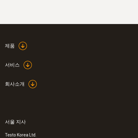
제품
:
0602 0193
빠른 반응속도의 주걱 모양 표면 온도 프
서비스
로브(열전대 K타입) - 접근하기 어려운
곳 측정 가능
좁은 지역이나 틈에서 믿을 수 있는 측정
회사소개
서울 지사
Testo Korea Ltd.