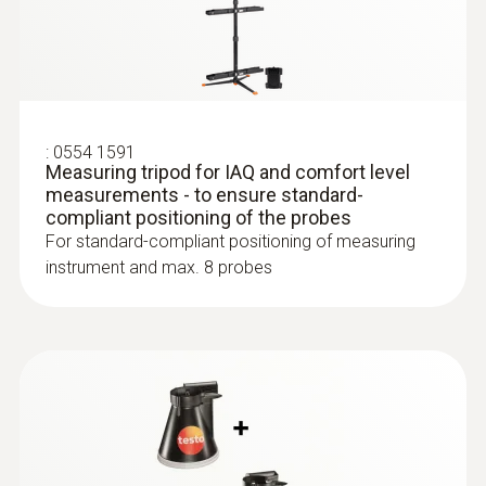
sensitive area
:
0635 9431
Use the high-precision digital Pt100
Vane probe (Ø 100 mm, digital) - with
temperature probes, for example, for high-
®
Bluetooth
including temperature
sensor
precision comparative measurements in
Intuitive: clearly structured measurement
calibration laboratories, temperature
:
0554 1591
menu for volume flow and parallel
Measuring tripod for IAQ and comfort level
measurements in chemical laboratories or
determination of air velocity, volume flow
measurements - to ensure standard-
in the cosmetics industry as well as for
compliant positioning of the probes
and air temperature
determining the temperature distribution
For standard-compliant positioning of measuring
:
0560 1510
in refrigerators and conditioning cabinets
instrument and max. 8 probes
testo 510i - 차압 측정기(스마트 프로브)
압력, 풍속, 풍량 측정 가능 (피토튜브 옵션)