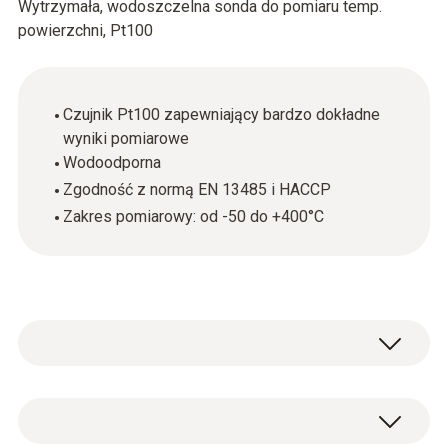
Wytrzymała, wodoszczelna sonda do pomiaru temp.
powierzchni, Pt100
Czujnik Pt100 zapewniający bardzo dokładne
wyniki pomiarowe
Wodoodporna
Zgodność z normą EN 13485 i HACCP
Zakres pomiarowy: od -50 do +400°C
The robust, waterproof surface probe (Pt100)
can be used to accurately determine the