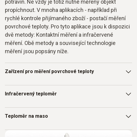
potravin. Ne vždy je totiž nutné měřený objekt
propíchnout. V mnoha aplikacích - například při
rychlé kontrole přijímaného zboží - postačí měření
povrchové teploty. Pro tyto aplikace jsou k dispozici
dvě metody: Kontaktní měření a infračervené
měření. Obě metody a související technologie
měření jsou popsány níže.
Zařízení pro měření povrchové teploty
S přístrojem pro měření povrchové teploty od společnosti
Infračervený teploměr
Testo můžete měřit teplotu na nejrůznějších površích. To
vám dobře poslouží nejen při práci s potravinami, ale i v
mnoha dalších aplikacích. Zvláštností vybraných přístrojů
Bezkontaktní měření pomocí infračerveného záření se
Teploměr na maso
pro měření povrchové teploty od společnosti Testo jsou
osvědčilo zejména při měření teploty potravin. Důvody jsou
vyměnitelné sondy. Jste tak vždy optimálně vybaveni - ať
zřejmé: infračervené teploměry kontrolují teplotu potravin
se děje cokoli.
obzvláště rychle a efektivně. A pokud se tato technologie
Věděli jste, že teploměr na pronikání, grilovací teploměr