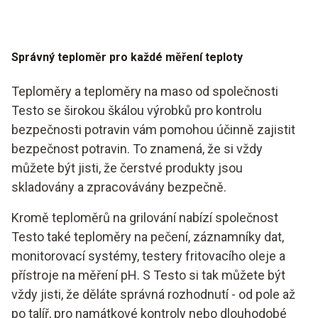
Společnost Testo má více než 60 let zkušeností s
vývojem technologie měření teploty
Teploměry pro grilování, které kombinují přesnost se
Správný teploměr pro každé měření teploty
snadným použitím
Teploměry a teploměry na maso od společnosti
Robustně vyrobené teploměry pro spolehlivé použití
Testo se širokou škálou výrobků pro kontrolu
bezpečnosti potravin vám pomohou účinně zajistit
bezpečnost potravin. To znamená, že si vždy
můžete být jisti, že čerstvé produkty jsou
skladovány a zpracovávány bezpečně.
Kromě teploměrů na grilování nabízí společnost
Testo také teploměry na pečení, záznamníky dat,
monitorovací systémy, testery fritovacího oleje a
přístroje na měření pH. S Testo si tak můžete být
vždy jisti, že děláte správná rozhodnutí - od pole až
po talíř, pro namátkové kontroly nebo dlouhodobé