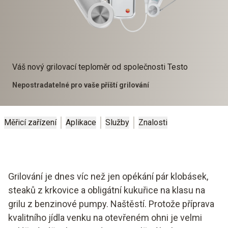
Váš nový grilovací teploměr od společnosti Testo
Nepostradatelné pro vaše příští grilování
Měřicí zařízení
Aplikace
Služby
Znalosti
Grilování je dnes víc než jen opékání pár klobásek,
steaků z krkovice a obligátní kukuřice na klasu na
grilu z benzinové pumpy. Naštěstí. Protože příprava
kvalitního jídla venku na otevřeném ohni je velmi