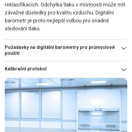
reklasifikacích. Odchylka tlaku v místnosti může mít
závažné důsledky pro kvalitu vzduchu. Digitální
barometr je proto nejlepší volbou pro snadné
sledování tlaku.
Požadavky na digitální barometry pro průmyslové
použití
Kvalitní digitální barometr by měl mít řadu vlastností pro
Kalibrační protokol
použití v průmyslovém prostředí:
Kalibrační protokol je důležitý i pro použití v průmyslovém
Přesná data měření
prostředí. Digitální barometry Testo jsou samozřejmě
Automatický sběr dat
vybaveny příslušnými protokoly.
Přehledný displej
Snadné použití
V kombinaci s analyzátorem vlhkosti