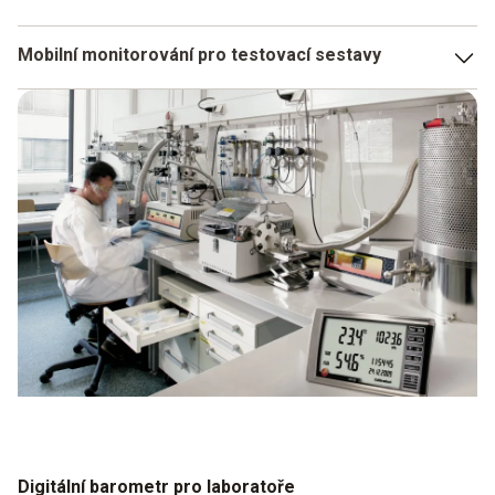
Mobilní monitorování pro testovací sestavy
Přesné monitorování vnitřního klimatu je obzvláště důležité
pro všechny typy experimentálních zařízení. Pokud
barometr pracuje digitálně, lze jej používat i na cestách.
Přímo na stole v blízkosti experimentálního uspořádání
nebo k monitorování celé místnosti - snadno získáte rychlá
a přesná data z měření.
Digitální barometr pro laboratoře