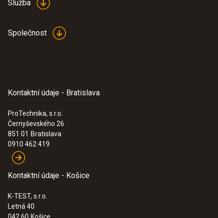
Služba
Společnost
Kontaktní údaje - Bratislava
ProTechnika, s.r.o.
Černyševského 26
851 01
Bratislava
0910 462 419
Kontaktní údaje - Košice
K-TEST, s.r.o.
Letná 40
042 60
Košice