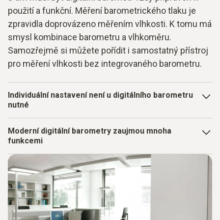
použití a funkční. Měření barometrického tlaku je
zpravidla doprovázeno měřením vlhkosti. K tomu má
smysl kombinace barometru a vlhkoměru.
Samozřejmě si můžete pořídit i samostatný přístroj
pro měření vlhkosti bez integrovaného barometru.
Individuální nastavení není u digitálního barometru
nutné
Automaticky měří tlak vzduchu a řadu dalších údajů,
Moderní digitální barometry zaujmou mnoha
například teplotu nebo vlhkost. To znamená, že takové
funkcemi
zařízení lze použít i v mnoha dalších pracovních prostředích
mimo čisté prostory.
Komplexní měření parametrů
Vysoký takt pro měření intervalů
Dlouhá životnost baterie s varovným signálem