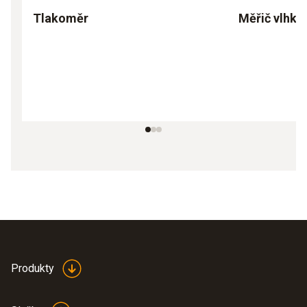
Tlakoměr
Měřič vlhko
Produkty