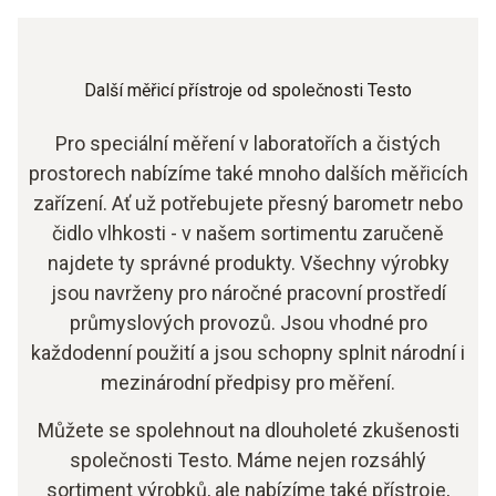
Přístroje, jako je náš hydrometr s barometrem, jsou vhodné
monitorování podmínek prostředí pro laboratoře a čisté
pro statické i mobilní použití. Díky praktickému nástěnnému
prostory.
držáku lze přístroj používat jako monitorovací zařízení v
místnosti. Díky integrovanému stolnímu stojanu jej však lze
Další měřicí přístroje od společnosti Testo
používat i v rámci místnosti nebo v několika laboratořích.
Pro speciální měření v laboratořích a čistých
prostorech nabízíme také mnoho dalších měřicích
zařízení. Ať už potřebujete přesný barometr nebo
čidlo vlhkosti - v našem sortimentu zaručeně
najdete ty správné produkty. Všechny výrobky
jsou navrženy pro náročné pracovní prostředí
průmyslových provozů. Jsou vhodné pro
každodenní použití a jsou schopny splnit národní i
mezinárodní předpisy pro měření.
Můžete se spolehnout na dlouholeté zkušenosti
společnosti Testo. Máme nejen rozsáhlý
sortiment výrobků, ale nabízíme také přístroje,