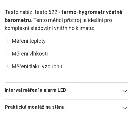
Testo nabízí testo 622 -
termo-hygrometr včetně
barometru
. Tento měřicí přístroj je ideální pro
komplexní sledování vnitřního klimatu:
Měření teploty
Měření vlhkosti
Měření tlaku vzduchu
Interval měření a alarm LED
Měření se provádí každých deset sekund a je přehledně
Praktická montáž na stěnu
zobrazeno na displeji. Zde je také zobrazen aktuální čas a
datum. Jednotlivé mezní hodnoty lze nastavit podle
Přístroj testo 622 proto umožňuje kdykoli monitorovat
potřeby. Při překročení mezní hodnoty se spustí optický
podmínky prostředí v laboratořích a čistých prostorách.
LED alarm. Přístroj testo 622 lze tedy kdykoli použít k