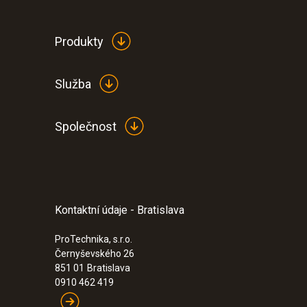
Produkty
Služba
Společnost
Kontaktní údaje - Bratislava
:
0572 1762
Pt100
testo 176 T2 - datalogger teploty
ProTechnika, s.r.o.
431,00€
Černyševského 26
530,13€
851 01
Bratislava
0910 462 419