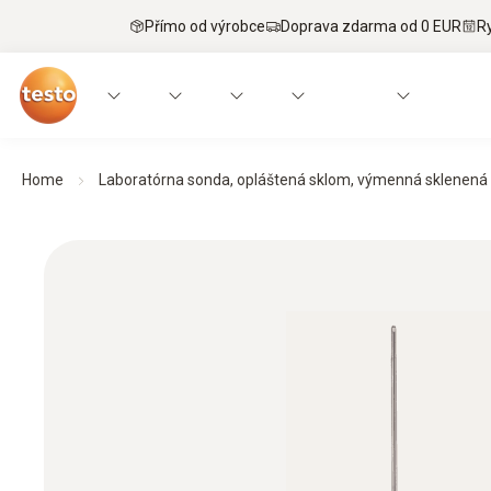
Přímo od výrobce
Doprava zdarma od 0 EUR
R
Home
Laboratórna sonda, opláštená sklom, výmenná sklenená t