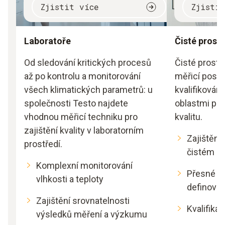
Zjistit více
Zjisti
Laboratoře
Čisté prost
Od sledování kritických procesů
Čisté prosto
až po kontrolu a monitorování
měřicí postu
všech klimatických parametrů: u
kvalifikovány
společnosti Testo najdete
oblastmi pou
vhodnou měřicí techniku pro
kvalitu.
zajištění kvality v laboratorním
Zajištění
prostředí.
čistém p
Komplexní monitorování
Přesné d
vlhkosti a teploty
definova
Zajištění srovnatelnosti
Kvalifikac
výsledků měření a výzkumu