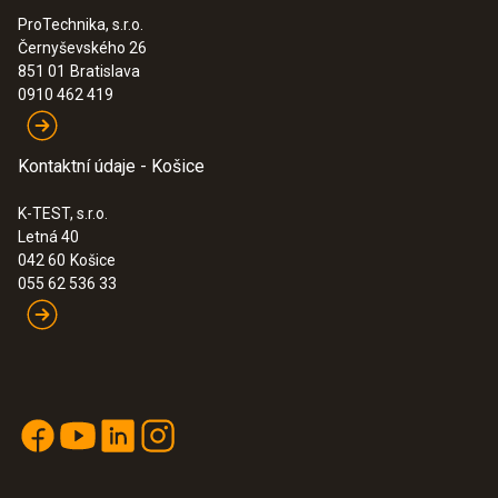
ProTechnika, s.r.o.
Černyševského 26
851 01
Bratislava
0910 462 419
Kontaktní údaje - Košice
K-TEST, s.r.o.
Letná 40
042 60
Košice
055 62 536 33