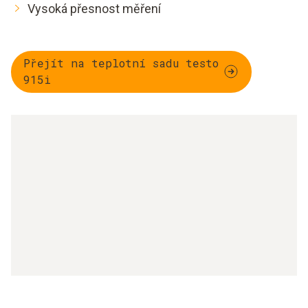
Vysoká přesnost měření
Přejít na teplotní sadu testo
915i