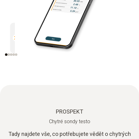
Multifunkční
Efektiv
Kompatibilní se všemi měřicími
Přímé o
přístroji Testo s Bluetooth.
PROSPEKT
Chytré sondy testo
Tady najdete vše, co potřebujete vědět o chytrých