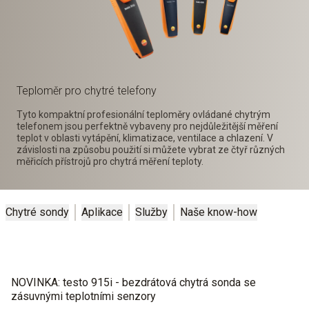
Teploměr pro chytré telefony
Tyto kompaktní profesionální teploměry ovládané chytrým
telefonem jsou perfektně vybaveny pro nejdůležitější měření
teplot v oblasti vytápění, klimatizace, ventilace a chlazení. V
závislosti na způsobu použití si můžete vybrat ze čtyř různých
měřicích přístrojů pro chytrá měření teploty.
Chytré sondy
Aplikace
Služby
Naše know-how
NOVINKA: testo 915i - bezdrátová chytrá sonda se
zásuvnými teplotními senzory