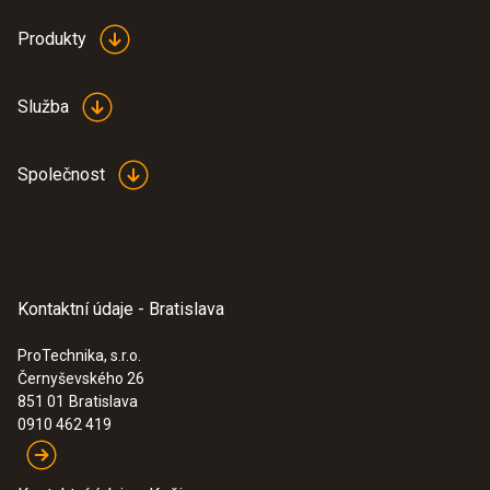
Produkty
Služba
Společnost
Kontaktní údaje - Bratislava
ProTechnika, s.r.o.
Černyševského 26
851 01
Bratislava
0910 462 419