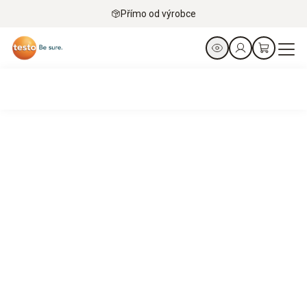
Přímo od výrobce
Tiší strážci chladicího řetězce.
Záznamníky Testo pro zajištění integrity produktů ve
farmaceutickém průmyslu a v průmyslu.
Objevte akční nabídku