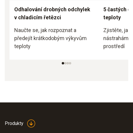
Odhalování drobných odchylek
5 častých c
v chladicím řetězci
teploty
Naučte se, jak rozpoznat a
Zjistěte, jak
předejít krátkodobým výkyvům
nástrahám 
teploty
prostředí
Produkty