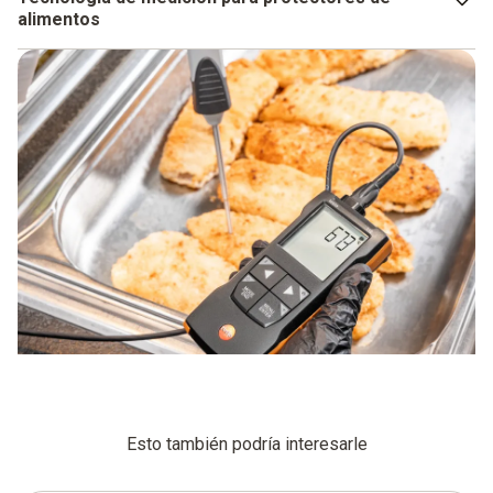
alimentos
El mejor conocimiento especializado no sirve de nada, si
no posee la tecnología de medición adecuada para aplicar
lo aprendido en el negocio cotidiano. Los analizadores de
Testo para alimentos han sido desarrollados para apoyarle
de forma fiable durante el trabajo con alimentos. Nosotros
conocemos los grandes retos y los más mínimos detalles
de estas aplicaciones y hemos orientado nuestros
productos para ello. No importa si se trata del
higrómetro
,
el
termómetro de penetración
o el
medidor del aceite
de fritura
– Los instrumentos de medición para alimentos
que salen de nuestra planta son robustos, resistentes,
protegidos contra el agua y tienen los certificados y
homologaciones relevantes.
Esto también podría interesarle