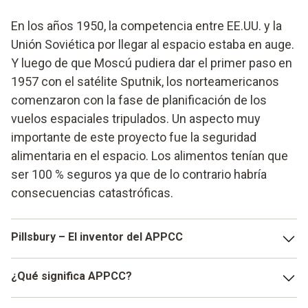
En los años 1950, la competencia entre EE.UU. y la
Unión Soviética por llegar al espacio estaba en auge.
Y luego de que Moscú pudiera dar el primer paso en
1957 con el satélite Sputnik, los norteamericanos
comenzaron con la fase de planificación de los
vuelos espaciales tripulados. Un aspecto muy
importante de este proyecto fue la seguridad
alimentaria en el espacio. Los alimentos tenían que
ser 100 % seguros ya que de lo contrario habría
consecuencias catastróficas.
Pillsbury – El inventor del APPCC
Con el fin de desarrollar una alimentación segura para los
¿Qué significa APPCC?
astronautas, la NASA trabajó conjuntamente con el grupo
alimentario Pillsbury. Esta empresa empleó para esta tarea
APPCC es la abreviación de
"Análisis de Peligros y