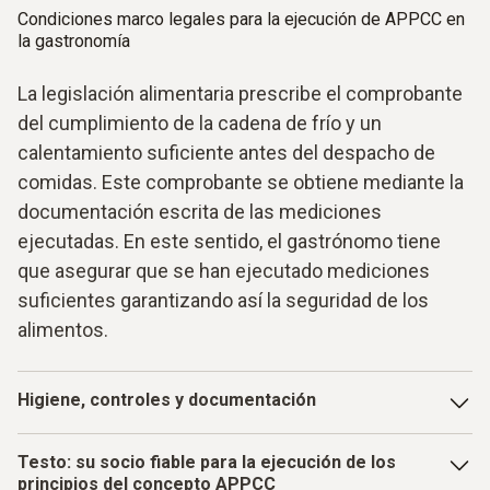
alimentos y ayuda a cumplir las prescripciones APPCC.
Condiciones marco legales para la ejecución de APPCC en
la gastronomía
La legislación alimentaria prescribe el comprobante
del cumplimiento de la cadena de frío y un
calentamiento suficiente antes del despacho de
comidas. Este comprobante se obtiene mediante la
documentación escrita de las mediciones
ejecutadas. En este sentido, el gastrónomo tiene
que asegurar que se han ejecutado mediciones
suficientes garantizando así la seguridad de los
alimentos.
Higiene, controles y documentación
El objetivo es un control continuo y permanente de los
Testo: su socio fiable para la ejecución de los
productos y los pasos de producción. Este aspecto debe
principios del concepto APPCC