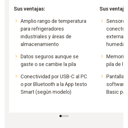
Sus ventajas:
Sus ventaja
Amplio rango de temperatura
Sensores 
para refrigeradores
conector
industriales y áreas de
externas 
almacenamiento
humedad
Datos seguros aunque se
Memoria 
gaste o se cambie la pila
pila de la
Conectividad por USB-C al PC
Pantalla p
o por Bluetooth a la App testo
software
Smart (según modelo)
Basic par