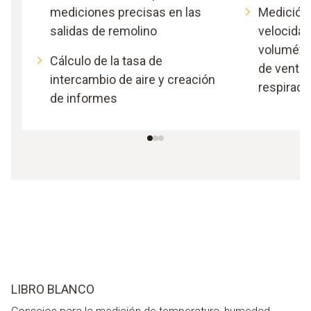
mediciones precisas en las
Medición 
salidas de remolino
velocidad 
volumétr
Cálculo de la tasa de
de ventil
intercambio de aire y creación
respirade
de informes
LIBRO BLANCO