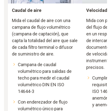
Caudal de aire
Velocidad d
Mida el caudal de aire con una
Mida con pre
campana de flujo volumétrico
del flujo de
(campana de captación), que
en un respira
capta la totalidad del aire que sale
de intercamb
de cada filtro terminal o difusor
documente t
de suministro de aire.
de velocidad 
instrumento
Campana de caudal
precisos.
volumétrico para salidas de
techo para medir el caudal
Cumplimi
volumétrico DIN EN ISO
requisito
14644-3
ISO 1464
anemómetr
Con enderezador de flujo
y anemóm
volumétrico único para