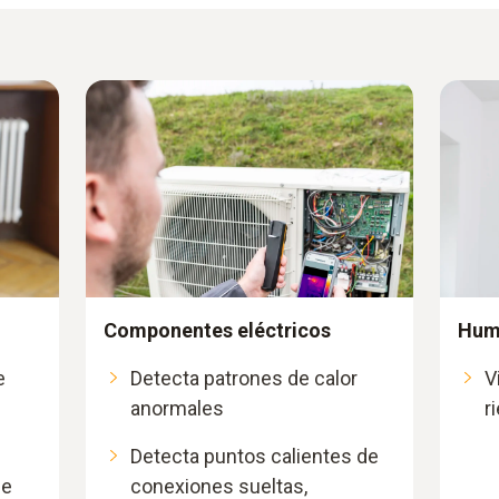
Componentes eléctricos
Hum
e
Detecta patrones de calor
V
anormales
r
Detecta puntos calientes de
de
conexiones sueltas,