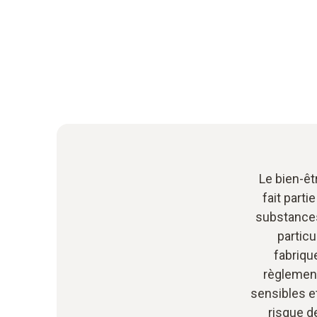
Le bien-êt
fait part
substances
particu
fabriqu
règlement
sensibles et
risque d