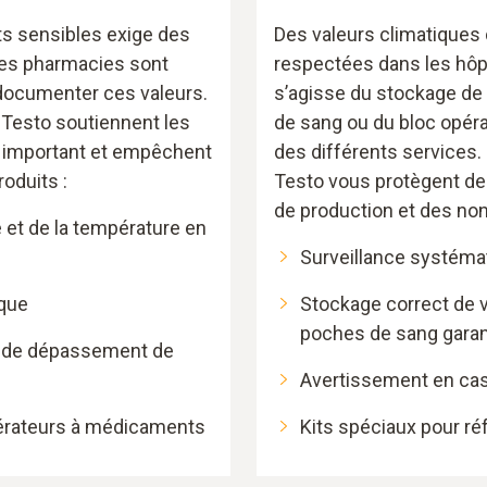
s sensibles exige des
Des valeurs climatiques 
es pharmacies sont
respectées dans les hôpit
 documenter ces valeurs.
s’agisse du stockage d
 Testo soutiennent les
de sang ou du bloc opéra
l important et empêchent
des différents services.
roduits :
Testo vous protègent de
de production et des no
é et de la température en
Surveillance systémat
que
Stockage correct de v
poches de sang garan
s de dépassement de
Avertissement en cas 
gérateurs à médicaments
Kits spéciaux pour r