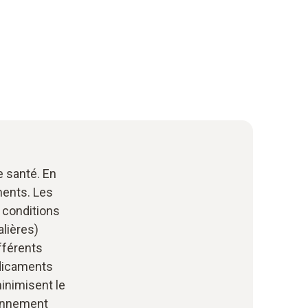
e santé. En
ments. Les
 conditions
alières)
fférents
édicaments
minimisent le
ronnement