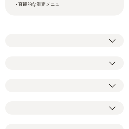
直観的な測定メニュー
マルチ環境計測器testo 440 dPは、高精度デ
ジタルプローブを使用した様々な環境要素を
測定できる機器です。最大で3つの種類(有
NTC
線、無線、K熱電対)のプローブを同時に接続
が可能です。プローブ自動認識機能があり再
起動不要、且つシンプルなメニューで現場で
測定範囲
testo 440 dP本体 (差圧センサ内蔵)、単3電池
のより効率のよい測定業務をサポートしま
-40 ～ +150 °C
×3、USBケーブル、シリコンチューブ(1m)x
す。
1本 、出荷検査書
精度