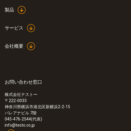
製品
サービス
会社概要
:
0615 1712
お問い合わせ窓口
NTCサーミスタ 気体温度プローブ -
(TUC)
株式会社テストー
測定範囲：-50〜+ 125℃、最高精度±0.2℃
〒222-0033
¥18,000
神奈川県横浜市港北区新横浜2-2-15
¥19,800
パレアナビル 7階
045-476-2544(代表)
info@testo.co.jp