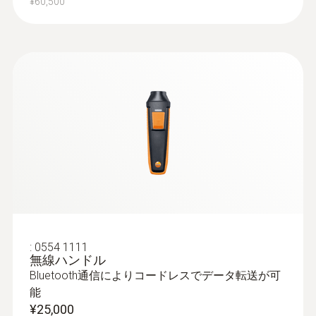
¥60,500
です。
研究施設、クリーンルームで最適なプローブ
微風速プローブは高精度でドラフトチャ
ンバーの風速測定用に最適です。
高感度ベーン式プローブ(φ100mm)は最
低の測定範囲0.1m/sを持ち、クリーンル
ーム内の層流測定に理想的です。(無線、
:
0560 1510
有線選択可)
スマートプローブ - testo 510i 差圧計
高精度温湿度プローブ(0636 9771 / 0636
静圧や差圧を測定
9772)は精度±1.0%rh+読み値の0.7%と高精
¥28,000
度で、クリーンルームにおける温湿度測
¥30,800
:
0554 1111
無線ハンドル
定に最適です。
Bluetooth通信によりコードレスでデータ転送が可
能
¥25,000