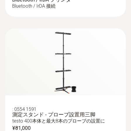
:
0635 2143
高精度温湿度プローブ(0636 9771 / 0636
Bluetooth / IrDA 接続
わせて使用すれば、開口率が異なる制気
ストレートピトー管 - 500㎜, 温度セン
9772)は精度±1.0%rh+測定値の0.7%と高精
サ付き
口の風量測定がより簡単に行えます。
度で、クリーンルームにおける温湿度測
ステンレス製、温度補償付のピトー管：風
無線ハンドルは、これまでの有線ケーブ
定に最適です。
量測定が可能
ルによる、距離的、物理的(接続の手間、
¥79,000
線のからまり等)な煩わしさを解消しま
¥86,900
す。ボタンを押すだけで接続し、そのボ
タンで測定の開始/停止や平均点測定時の
手動記録も可能。
測定器の背面にはマグネットが付いてお
り、金属面へ固定可能
室内空気質(IAQ)の長時間モニタリング
室内空気質(IAQ)測定用のプローブ、
:
0554 1591
測定スタンド - プローブ設置用三脚
CO2(二酸化炭素)、CO(一酸化炭素)、温湿
testo 400本体と最大8本のプローブの設置に
度などの測定項目がそれぞれ無線もしく
¥81,000