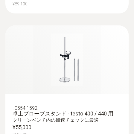
は有線で選択できる。
¥89,100
ロガーモードでは測定時間と測定間隔を
:
0635 2243
ストレートピトー管 - 1000㎜, 温度セン
入力することにより長時間の測定を行え
サ付き
ます。
ステンレス製、温度補償付のピトー管：風
内蔵メモリは最大7,500データです。
量測定が可能
¥117,000
EN ISO 7730 / ASHRAE 55に基づく乱流度(快
¥128,700
適度)測定
微風速域でも高精度を実現、熱線式無指
向プローブ
EN ISO 7730/ASHRAE 55に基づき自動で
ドラフト率と乱流度を算出します。
複数の高さでの室内空気質(IAQ)の測定時
:
0554 1592
圧力プローブ
卓上プローブスタンド - testo 400 / 440 用
には快適度測定用スタンドを用いると効
クリーンベンチ内の風速チェックに最適
率よく測定が行えます。基準に基づい
¥55,000
た、熱線式無指向プローブの設置に最適