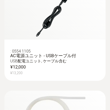
照度プローブ - (TUC)
シンプルなメニューで操作が直感的に可
能。長時間の測定もロガーモードで行えま
す。
また、標準分光視感効率(比較感度･Vλ)に基
づく照度の確定に最適です。
¥71,000
:
0554 1105
AC電源ユニット - USBケーブル付
¥78,100
USB配電ユニット, ケーブル含む
¥12,000
¥13,200