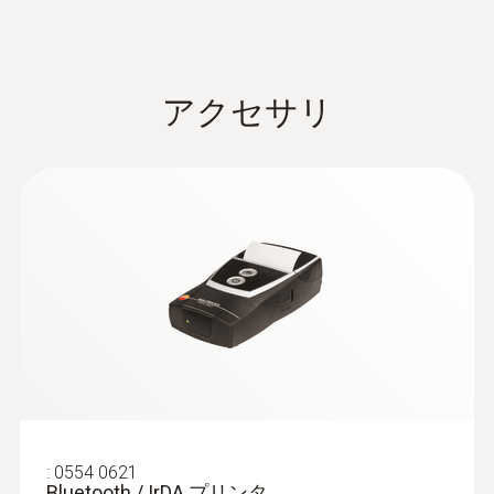
サ付き
す。
ステンレス製、温度補償付のピトー管：風
ダクト内では熱線式、φ16mmベーン式プ
量測定が可能
ローブで、排出口はφ100mmのベーン式
¥69,000
プローブでの測定最適です。
アクセサリ
¥75,900
測定メニューでダクト形状を入力する
研究施設、クリーンルームで
と、風量測定が可能
最適なプローブ
大きいダクトには、伸縮ロッドと熱線式/
ベーン式(16mm)プローブを組み合わせて
マルチ環境計測器testo 440 は研究施設、ク
の測定が最適です。さらに大きいダクト
リーンルームでの次の用途で用いられます。
には非伸縮延長ロッドを接続することで
最大約2mまで延長可能です。
微風速プローブは高精度でドラフトチャ
高所にある制気口にはφ100mmベーン式
ンバーの風速測定用に最適です。
プローブに伸縮ロッドと直角アダプタを
高感度ベーン式プローブ(φ100mm)は最
付ければ、脚立を使用せずとも効率よく
低の測定範囲0.1m/sを持ち、クリーンル
測定できます。
ーム内の層流測定に理想的です。(無線、
ベーン式プローブとファンネル
有線選択可)
:
0554 0621
(testovent)、ストレーナ(整流器)を組み合
Bluetooth / IrDA プリンタ