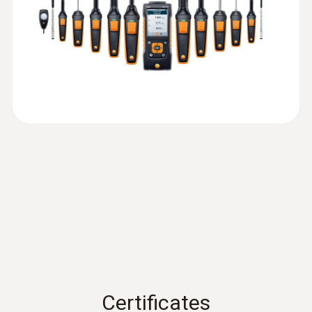
:
0635 2045
L型ピトー管 - 500mm
ダクトや換気口における風速
精度
流速測定用
測定
無線プローブでコードフリー
¥37,000
±(0.3 °C + 測定値の 0.3%)
:
0563 4409
¥40,700
測定、取替式プローブヘッド
testo 440 dP - 風速プローブコンボセッ
換気ダクトや吹出し口など、作業しにくい場
ト 1
でより多くの用途を実現。
Firmware update
分解能
所の測定も簡単に行えるよう、テストーでは
熱線式風速セットに、測定が早いベーン式
(
v1.0.8, 3.15 MB
)
testo 440
風速計を追加
測定範囲の違う各種風速プローブを取り揃え
0.1 °C
see instruction manual for instructions
ユニバーサルハンドルはすべてのプローブヘ
¥318,000
ています。（セットに含まれてないプローブ
on how to update your device
ッドと接続でき、プローブヘッドの取替で低
¥349,800
は別途ご注文ください。）
コストで多種多様な用途に対応可能。
大型ダクトの測定には、無線ハンドル付きの
差圧(センサ内蔵)-ピエゾ抵抗式
無線ハンドルは、これまでの有線ケーブルに
熱線式またはベーン式（φ16mm）の風速プ
よる、距離的、物理的(接続の手間、線のか
ローブを伸縮ロッドに取付け、さらに延長ロ
測定範囲
らまり等)な煩わしさを解消します。
ッドを併用すると最長2メートルに達しま
最大約20m離れての測定も可能(※周囲環境に
す。
-150 ～ +150 hPa
より異なります)。電波干渉等で接続が困難
天井など高い位置にある吸排気口には、ベー
Certificates
な場所では、有線ハンドルの使用が便利で
ン式風速プローブ（φ100mm）を90°直角ア
:
0635 2145