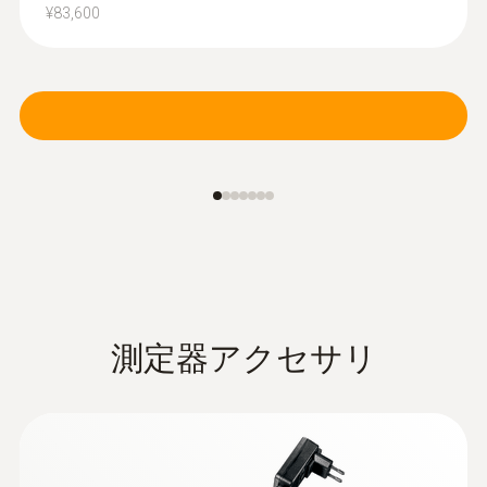
気流プローブ - (TUC)
¥83,600
温度に加えて気圧も測定するため自動的に
空気密度補正された正確な風速測定が可能
¥194,000
¥213,400
測定器アクセサリ
:
0635 0551