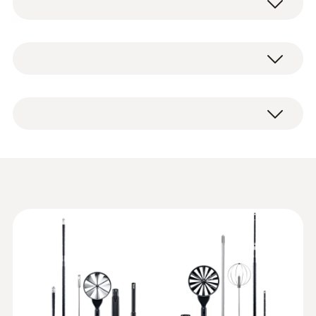
差圧センサがtesto 440 dPには内蔵されてお
り、ファンやフィルターの前後での圧力測
測定値の ±0.5%) (その他の範囲)
定、ピトー管を接続して風速、風量測定また
±0.3 °C (-25 ～ +74.9 °C)
はKファクター風量測定が行えます。
±0.4 °C (-40 ～ -25.1 °C)
±0.4 °C (+75 ～ +99.9 °C)
ピトー管
室内空気質の長時間モニタリ
メニュー構造が簡単、3ステッ
分解能
ング
プで、起動からすぐに測定が
セット
0.1 °C
可能
CO
濃度が高い劣悪な室内環境では、疲労
2
感、集中力欠如などが起こります。testo 440
testo 440 dPは接続されたプローブの自動認
dP の長時間測定（ロギング）モードを使え
データシート testo 440
(
2.15 MB
)
識機能がついており、これは従来の測定器
ば、測定間隔と測定サイクルを設定するだけ
K熱電対(NiCr-Ni)
の"再起動後のプローブの挿し直し"をせずに
で簡単に室内の温湿度やCO
の長時間のモニ
2
済みます。風速、風量測定、長時間のロギン
タリングを実行できます。
測定範囲
グ機能をはじめ、室内快適度等の測定メニュ
ーもあり、日々の測定業務をサポートしま
-200 ～ +1370 °C
す。
取扱説明書 testo 440
(
1.71 MB
)