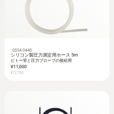
:
0632 1551
IAQプローブ 無線ハンドル付き - 温度・
湿度・CO₂・気圧
シンプルなメニューで操作が直感的に可
:
0554 0440
能。長時間の測定もロガーモードで行えま
シリコン製圧力測定用ホース 5m
す。
ピトー管と圧力プローブの接続用
¥11,000
CO2に加えて、温湿度も同時に測定･記録が
可能です。
¥12,100
¥111,000
¥122,100