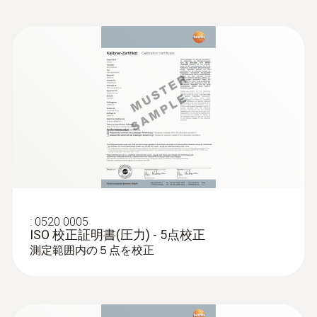
精度
す。
L型ピトー管 - 350mm
ダプタ付きの伸縮ロッドにつなぐと、はしご
風速測定用
±0.05 hPa (0 ～ 1.00 hPa)
を使わず簡単に測定できます。さらに延長ロ
¥32,000
(1.01 ～ +150 hPa)
ッド（別売）を併用するとさらに距離を延ば
¥35,200
±0.2 hPa + 測定値の 1.5%
せます。
:
0563 4410
Bluetooth機能付きの風速プローブはケーブ
testo 440 dP - 風速プローブコンボセッ
分解能
ルの絡まりを気にせず効率的に測定を行えま
ト 2
実用的なデータ処理
取り回しが容易な無線ベーン式プローブ2種
す。測定値は最大20mの距離から転送可能で
0.01 hPa
と、高精度な温湿度プローブがセットに
す。時間平均演算などのための測定開始・停
マルチ環境計測器testo 440 dPは最大で7,500
¥338,000
止の操作も、プローブのボタンを押して実行
データを本体の内蔵メモリに保存可能。デー
¥371,800
できます。
タはCSV形式で保存されUSBケーブルでPCと
testo 440 本体背面のマグネットを使い、ダ
接続し、Microsoft Excel等でのデータの確
:
0520 0005
クトなどの金属表面に簡単に取り付けること
認、加工が可能。専用ソフトウェアは不要。
ISO 校正証明書(圧力) - 5点校正
ができます。
testo Bluetooth/IrDAプリンタ(別売)で現場で
測定範囲内の５点を校正
流量測定メニューでは、ダクト断面図と形状
のレポート出力も可能。
を入力するとすぐに流量の演算値がすぐに表
示されます。
:
0635 2345