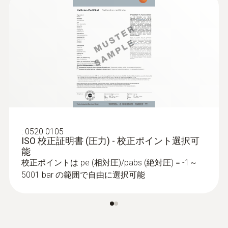
L型ピトー管 - 1,000mm
風速測定用
Intelligent calibration
¥89,000
¥97,900
EN ISO 7730 / ASHRAE 55に基
デジタルプローブは本体精度を考慮しなくて
よいため、より高精度な測定が可能(測定結
づく気流測定
果はセンサ精度のみに依存します)。そし
て、プローブヘッドのみで校正が可能の為本
作業場での乱流やドラフトリスクを測定:
体およびハンドル送付の必要はありません。
快適度を妨げる室内の乱流やドラフトは、室
毎日の業務で使用される場合も、バックアッ
内空調に対する不満となる最も一般的な原因
プとしてプローブヘッドがあると便利です。
です。testo 440 は、快適度プローブ（別
:
0520 0105
ISO 校正証明書 (圧力) - 校正ポイント選択可
途、ご注文）を接続し、無指向性の気流（乱
能
流風速）や温度を測定することで、EN ISO
校正ポイントは pe (相対圧)/pabs (絶対圧) = -1～
7730 / ASHRAE 55に準拠した方法で、ドラフ
5001 bar の範囲で自由に選択可能
マルチ環境計測器testo 440 dP
トリスクや乱流レベルを演算します。
(差圧センサ内蔵) のメリット
室内の高所の気流の測定には、オプションの
三脚のご利用をおすすめします。ガイドライ
:
0635 2043
ダクト内、排出口での正確な風量測定
ストレートピトー管 - 360㎜, 温度セン
ンに従った高い場所の測定が容易になりま